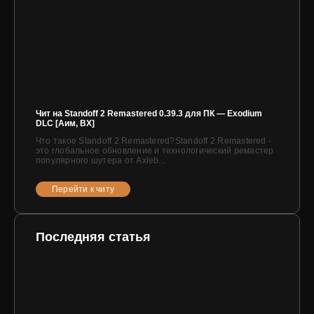
Чит на Standoff 2 Remastered 0.39.3 для ПК — Exodium
DLC [Аим, ВХ]
Что такое Standoff 2 Remastered?Standoff 2 Remastered -
это глобальное обновление и технологический ремастер
популярного шутера от Axleb...
Перейти к читу
Последняя статья