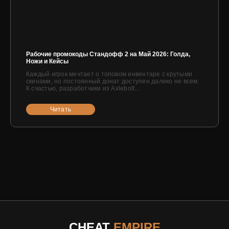
Рабочие промокоды Стандофф 2 на Май 2026: Голда,
Ножи и Кейсы
Каждый игрок мечтает о топовом инвентаре с крутыми
скинами, но постоянный донат доступен далеко не всем.
К счастью, разработчики из Axlebolt...
Читать
CHEAT
EMPIRE