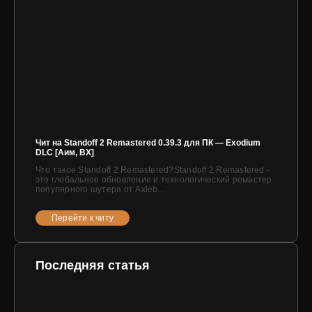
Чит на Standoff 2 Remastered 0.39.3 для ПК — Exodium
DLC [Аим, ВХ]
Что такое Standoff 2 Remastered?Standoff 2 Remastered -
это глобальное обновление и технологический ремастер
популярного шутера от Axleb...
Перейти к читу
Последняя статья