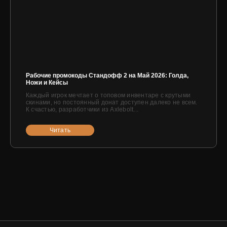
Рабочие промокоды Стандофф 2 на Май 2026: Голда,
Ножи и Кейсы
Каждый игрок мечтает о топовом инвентаре с крутыми
скинами, но постоянный донат доступен далеко не всем.
К счастью, разработчики из Axlebolt...
Читать