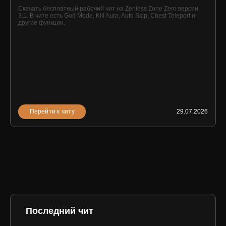
Скачать бесплатный рабочий чит на Zenless Zone Zero версии
3.1. В чите есть God Mode, Kill Aura, Auto Skip, Chest Teleport и
другие функции.
Перейти к читу
29.07.2026
Последний чит