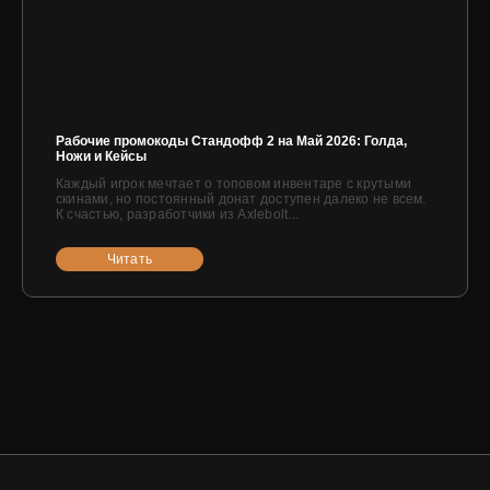
Рабочие промокоды Стандофф 2 на Май 2026: Голда,
Ножи и Кейсы
Каждый игрок мечтает о топовом инвентаре с крутыми
скинами, но постоянный донат доступен далеко не всем.
К счастью, разработчики из Axlebolt...
Читать