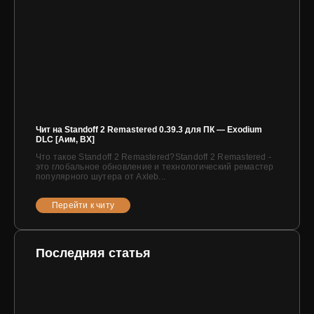
Чит на Standoff 2 Remastered 0.39.3 для ПК — Exodium
DLC [Аим, ВХ]
Что такое Standoff 2 Remastered?Standoff 2 Remastered -
это глобальное обновление и технологический ремастер
популярного шутера от Axleb...
Перейти к читу
Последняя статья