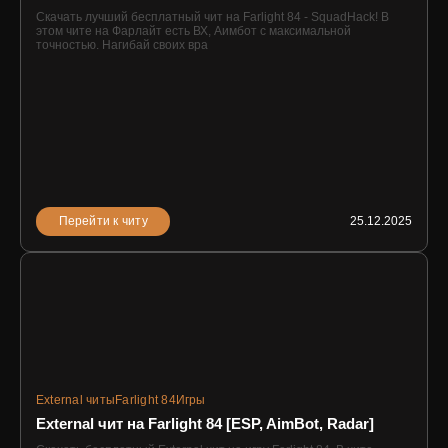
Скачать лучший бесплатный чит на Farlight 84 - SquadHack! В
этом чите на Фарлайт есть ВХ, Аимбот с максимальной
точностью. Нагибай своих вра
Перейти к читу
25.12.2025
External читы
Farlight 84
Игры
External чит на Farlight 84 [ESP, AimBot, Radar]