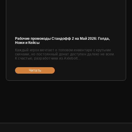
Рабочие промокоды Стандофф 2 на Май 2026: Голда,
Ножи и Кейсы
Каждый игрок мечтает о топовом инвентаре с крутыми
скинами, но постоянный донат доступен далеко не всем.
К счастью, разработчики из Axlebolt...
Читать