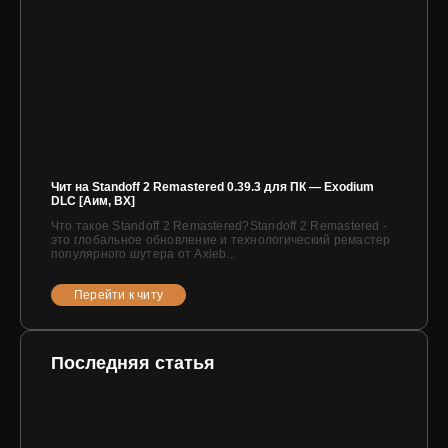
Чит на Standoff 2 Remastered 0.39.3 для ПК — Exodium
DLC [Аим, ВХ]
Что такое Standoff 2 Remastered?Standoff 2 Remastered -
это глобальное обновление и технологический ремастер
популярного шутера от Axleb...
Перейти к читу
Последняя статья