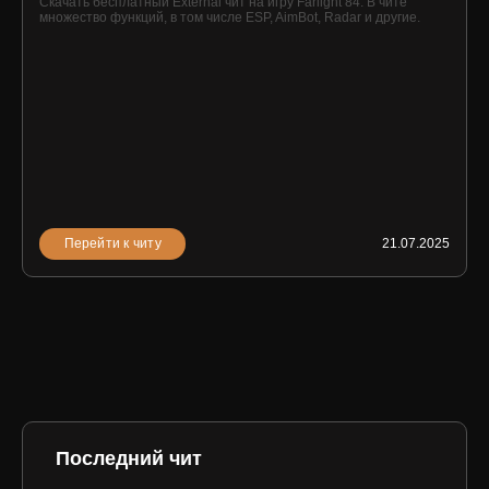
Скачать бесплатный External чит на игру Farlight 84. В чите
множество функций, в том числе ESP, AimBot, Radar и другие.
Перейти к читу
21.07.2025
Последний чит