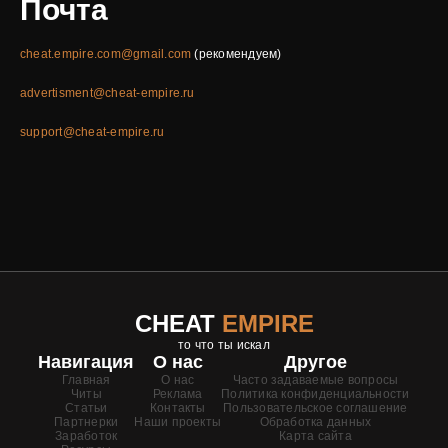
Почта
cheat.empire.com@gmail.com
(рекомендуем)
advertisment@cheat-empire.ru
support@cheat-empire.ru
CHEAT
EMPIRE
то что ты искал
Навигация
О нас
Другое
Главная
О нас
Часто задаваемые вопросы
Читы
Реклама
Политика конфиденциальности
Статьи
Контакты
Пользовательское соглашение
Партнерки
Наши проекты
Обработка данных
Заработок
Карта сайта