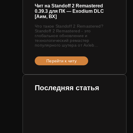
Чит на Standoff 2 Remastered
0.39.3 для ПК — Exodium DLC
[Аим, ВХ]
Что такое Standoff 2 Remastered?
Standoff 2 Remastered - это
глобальное обновление и
технологический ремастер
популярного шутера от Axleb...
Перейти к читу
Последняя статья