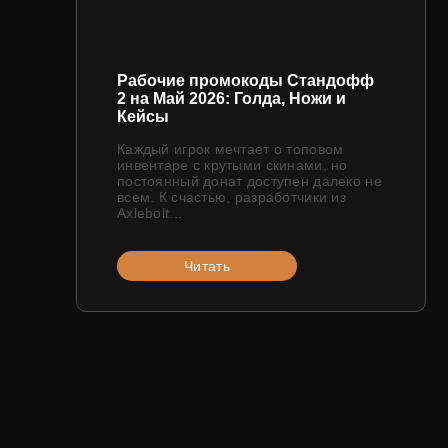
Рабочие промокоды Стандофф
2 на Май 2026: Голда, Ножи и
Кейсы
Каждый игрок мечтает о топовом
инвентаре с крутыми скинами, но
постоянный донат доступен далеко не
всем. К счастью, разработчики из
Axlebolt...
Читать