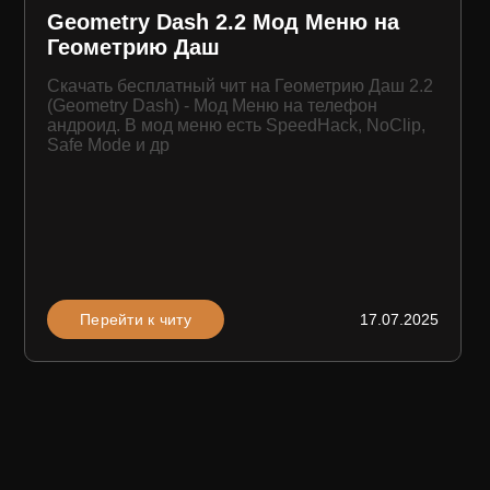
Geometry Dash 2.2 Мод Меню на
Геометрию Даш
Скачать бесплатный чит на Геометрию Даш 2.2
(Geometry Dash) - Мод Меню на телефон
андроид. В мод меню есть SpeedHack, NoClip,
Safe Mode и др
Перейти к читу
17.07.2025