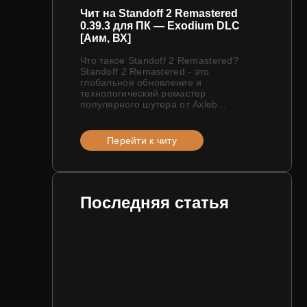
Чит на Standoff 2 Remastered
0.39.3 для ПК — Exodium DLC
[Аим, ВХ]
Что такое Standoff 2 Remastered?
Standoff 2 Remastered - это
глобальное обновление и
технологический ремастер
популярного шутера от Axleb...
Перейти к читу
Последняя статья