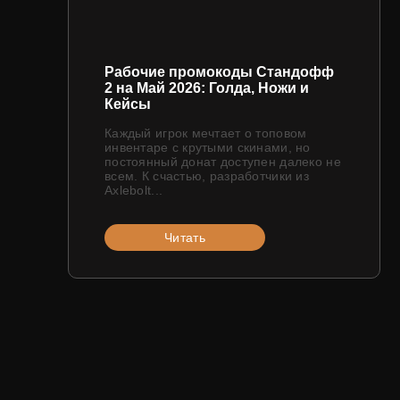
Рабочие промокоды Стандофф
2 на Май 2026: Голда, Ножи и
Кейсы
Каждый игрок мечтает о топовом
инвентаре с крутыми скинами, но
постоянный донат доступен далеко не
всем. К счастью, разработчики из
Axlebolt...
Читать