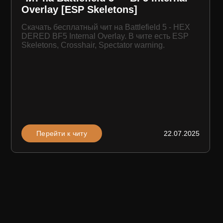
Overlay [ESP Skeletons]
Скачать бесплатный чит на Battlefield 5 - HEX
DERED BF5 Internal Overlay. В чите есть ESP
Skeletons, Crosshair, Spectator warning.
Перейти к читу
22.07.2025