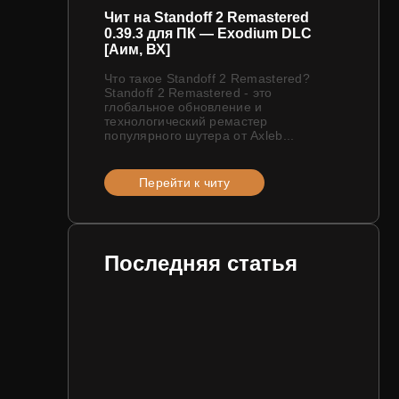
Чит на Standoff 2 Remastered
0.39.3 для ПК — Exodium DLC
[Аим, ВХ]
Что такое Standoff 2 Remastered?
Standoff 2 Remastered - это
глобальное обновление и
технологический ремастер
популярного шутера от Axleb...
Перейти к читу
Последняя статья