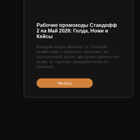
Рабочие промокоды Стандофф
2 на Май 2026: Голда, Ножи и
Кейсы
Каждый игрок мечтает о топовом
инвентаре с крутыми скинами, но
постоянный донат доступен далеко не
всем. К счастью, разработчики из
Axlebolt...
Читать