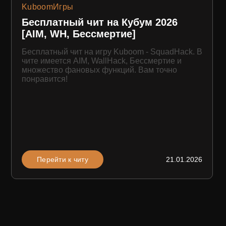
Kuboom
Игры
Бесплатный чит на Кубум 2026
[AIM, WH, Бессмертие]
Бесплатный чит на игру Kuboom - SquadHack. В
чите имеется AIM, WallHack, Бессмертие и
множество фановых функций. Вам точно
понравится!
Перейти к читу
21.01.2026