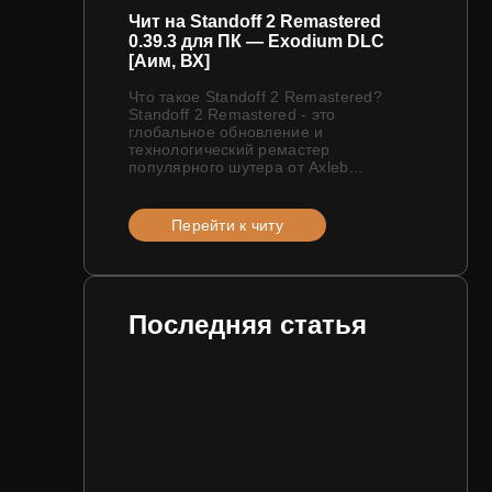
Чит на Standoff 2 Remastered
0.39.3 для ПК — Exodium DLC
[Аим, ВХ]
Что такое Standoff 2 Remastered?
Standoff 2 Remastered - это
глобальное обновление и
технологический ремастер
популярного шутера от Axleb...
Перейти к читу
Последняя статья