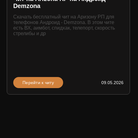
Demzona
Скачать бесплатный чит на Аризону РП для
телефонов Андроид - Demzona. В этом чите
есть ВХ, аимбот, спидхак, телепорт, скорость
стрелибы и др
Перейти к читу
09.05.2026