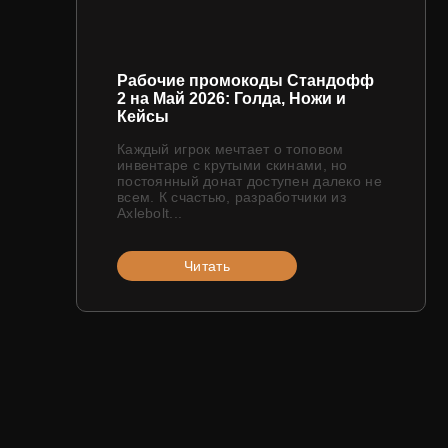
Рабочие промокоды Стандофф
2 на Май 2026: Голда, Ножи и
Кейсы
Каждый игрок мечтает о топовом
инвентаре с крутыми скинами, но
постоянный донат доступен далеко не
всем. К счастью, разработчики из
Axlebolt...
Читать