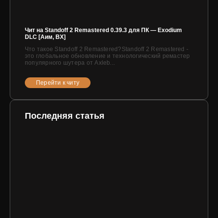
Чит на Standoff 2 Remastered 0.39.3 для ПК — Exodium
DLC [Аим, ВХ]
Что такое Standoff 2 Remastered?Standoff 2 Remastered -
это глобальное обновление и технологический ремастер
популярного шутера от Axleb...
Перейти к читу
Последняя статья