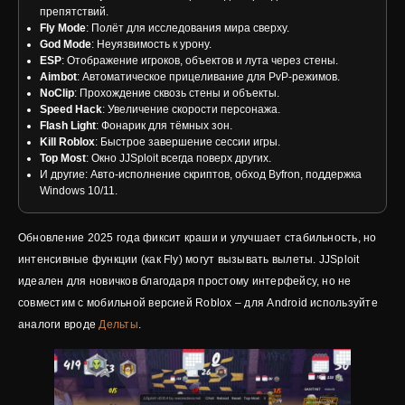
препятствий.
Fly Mode
: Полёт для исследования мира сверху.
God Mode
: Неуязвимость к урону.
ESP
: Отображение игроков, объектов и лута через стены.
Aimbot
: Автоматическое прицеливание для PvP-режимов.
NoClip
: Прохождение сквозь стены и объекты.
Speed Hack
: Увеличение скорости персонажа.
Flash Light
: Фонарик для тёмных зон.
Kill Roblox
: Быстрое завершение сессии игры.
Top Most
: Окно JJSploit всегда поверх других.
И другие: Авто-исполнение скриптов, обход Byfron, поддержка
Windows 10/11.
Обновление 2025 года фиксит краши и улучшает стабильность, но
интенсивные функции (как Fly) могут вызывать вылеты. JJSploit
идеален для новичков благодаря простому интерфейсу, но не
совместим с мобильной версией Roblox – для Android используйте
аналоги вроде
Дельты
.