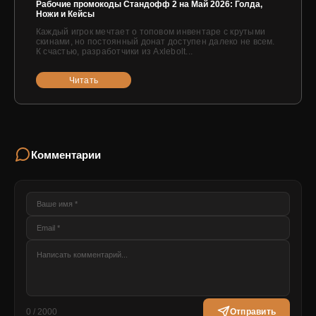
Рабочие промокоды Стандофф 2 на Май 2026: Голда,
Ножи и Кейсы
Каждый игрок мечтает о топовом инвентаре с крутыми
скинами, но постоянный донат доступен далеко не всем.
К счастью, разработчики из Axlebolt...
Читать
Комментарии
0 / 2000
Отправить