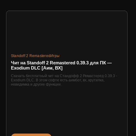
Standoff 2 Remastered
Игры
Чит на Standoff 2 Remastered 0.39.3 для ПК —
Exodium DLC [Аим, ВХ]
Скачать бесплатный чит на Стандофф 2 Ремастеред 0.39.3 -
Exodium DLC. В этом софте есть аимбот, вх, крутилка,
невидимка и другие функции.