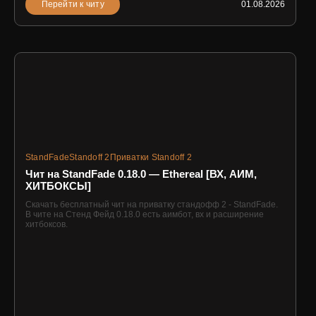
Перейти к читу
01.08.2026
StandFade
Standoff 2
Приватки Standoff 2
Чит на StandFade 0.18.0 — Ethereal [ВХ, АИМ,
ХИТБОКСЫ]
Скачать бесплатный чит на приватку стандофф 2 - StandFade.
В чите на Стенд Фейд 0.18.0 есть аимбот, вх и расширение
хитбоксов.