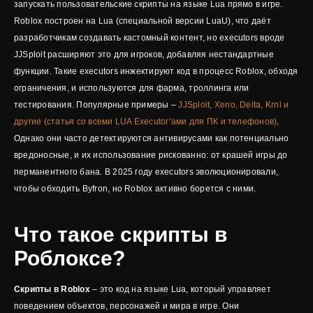
запускать пользовательские скрипты на языке Lua прямо в игре.
Roblox построен на Lua (специальной версии LuaU), что даёт
разработчикам создавать кастомный контент, но executors вроде
JJSploit расширяют это для игроков, добавляя нестандартные
функции. Такие executors инжектируют код в процесс Roblox, обходя
ограничения, и используются для фарма, троллинга или
тестирования. Популярные примеры –
JJSploit, Xeno, Delta, Krnl и
другие (статья со всеми LUA Executor’ами для ПК и телефонов)
.
Однако они часто детектируются антивирусами как потенциально
вредоносные, и их использование рискованно: от крашей игры до
перманентного бана. В 2025 году executors эволюционировали,
чтобы обходить Byfron, но Roblox активно борется с ними.
Что такое скрипты в
Роблоксе?
Скрипты в Roblox
– это код на языке Lua, который управляет
поведением объектов, персонажей и мира в игре. Они