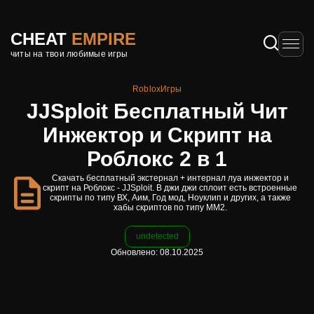
CHEAT
EMPIRE
читы на твои любимые игры
Roblox
Игры
JJSploit Бесплатный Чит
Инжектор и Скрипт на
Роблокс 2 в 1
Скачать бесплатный экстернал + интернал луа инжектор и
скрипт на Роблокс - JJSploit. В джи джи сплоит есть встроенные
скрипты по типу ВХ, Аим, Год мод, Ноуклип и других, а также
хабы скриптов по типу ММ2.
undetected
Обновлено: 08.10.2025