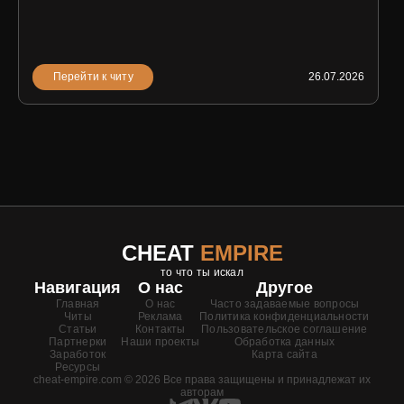
Перейти к читу
26.07.2026
CHEAT
EMPIRE
то что ты искал
Навигация
О нас
Другое
Главная
О нас
Часто задаваемые вопросы
Читы
Реклама
Политика конфиденциальности
Статьи
Контакты
Пользовательское соглашение
Партнерки
Наши проекты
Обработка данных
Заработок
Карта сайта
Ресурсы
cheat-empire.com © 2026 Все права защищены и принадлежат их
авторам