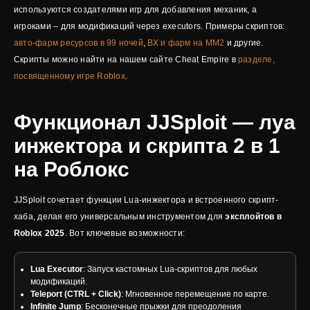
используются создателями игр для добавления механик, а
игроками – для модификаций через executors. Примеры скриптов:
авто-фарм ресурсов в 99 ночей
,
ВХ и фарм на ММ2
и другие.
Скрипты можно найти на нашем сайте Cheat Empire в
разделе,
посвященному игре Roblox
.
Функционал JJSploit — луа
инжектора и скрипта 2 в 1
на Роблокс
JJSploit сочетает функции Lua-инжектора и встроенного скрипт-
хаба, делая его универсальным инструментом для
эксплойтов в
Roblox 2025
. Вот ключевые возможности:
Lua Executor
: Запуск кастомных Lua-скриптов для любых
модификаций.
Teleport (CTRL + Click)
: Мгновенное перемещение по карте.
Infinite Jump
: Бесконечные прыжки для преодоления