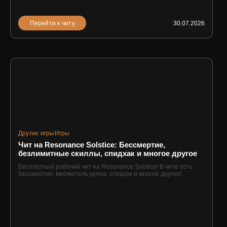
Перейти к читу
30.07.2026
Другие игры
Игры
Чит на Resonance Solstice: Бессмертие,
безлимитные скиллы, спидхак и многое другое
Бесплатный рабочий чит на Resonance Solstice! В чите есть
бессмертие, множитель урона, спидхак и многое другое!