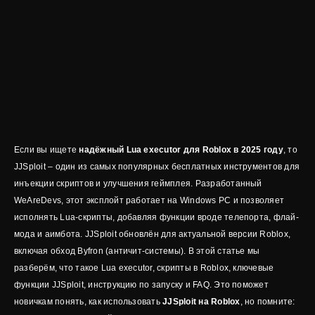
Если вы ищете
надёжный Lua executor для Roblox в 2025 году
, то
JJSploit – один из самых популярных бесплатных инструментов для
инъекции скриптов и улучшения геймплея. Разработанный
WeAreDevs, этот эксплойт работает на Windows PC и позволяет
исполнять Lua-скрипты, добавляя функции вроде телепорта, флай-
мода и аимбота. JJSploit обновлён для актуальной версии Roblox,
включая обход Byfron (античит-системы). В этой статье мы
разберём, что такое Lua executor, скрипты в Roblox, ключевые
функции JJSploit, инструкцию по запуску и FAQ. Это поможет
новичкам понять, как использовать
JJSploit на Roblox
, но помните: