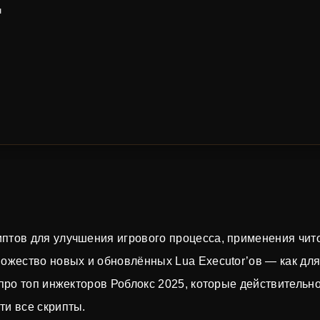
н
иптов для улучшения игрового процесса, применения чит
ножество новых и обновлённых Lua Executor’ов — как дл
 про топ инжекторов Роблокс 2025, которые действительн
ти все скрипты.