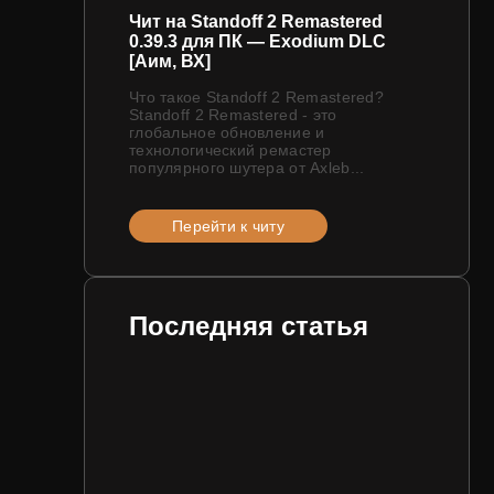
Чит на Standoff 2 Remastered
0.39.3 для ПК — Exodium DLC
[Аим, ВХ]
Что такое Standoff 2 Remastered?
Standoff 2 Remastered - это
глобальное обновление и
технологический ремастер
популярного шутера от Axleb...
Перейти к читу
Последняя статья