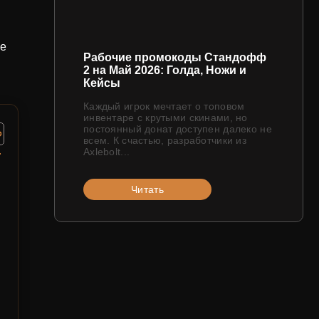
ие
Рабочие промокоды Стандофф
2 на Май 2026: Голда, Ножи и
Кейсы
Каждый игрок мечтает о топовом
инвентаре с крутыми скинами, но
постоянный донат доступен далеко не
всем. К счастью, разработчики из
Axlebolt...
Читать