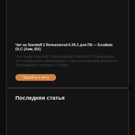
Чит на Standoff 2 Remastered 0.39.3 для ПК — Exodium
DLC [Аим, ВХ]
Что такое Standoff 2 Remastered?Standoff 2 Remastered -
это глобальное обновление и технологический ремастер
популярного шутера от Axleb...
Перейти к читу
Последняя статья