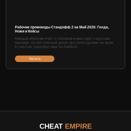
Рабочие промокоды Стандофф 2 на Май 2026: Голда,
Ножи и Кейсы
Каждый игрок мечтает о топовом инвентаре с крутыми
скинами, но постоянный донат доступен далеко не всем.
К счастью, разработчики из Axlebolt...
Читать
CHEAT
EMPIRE