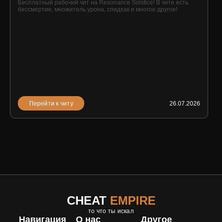
Бесплатный рабочий чит на Resonance Solstice! В чите есть
бессмертие, множитель урона, спидхак и многое другое!
Перейти к читу
26.07.2026
CHEAT
EMPIRE
то что ты искал
Навигация
О нас
Другое