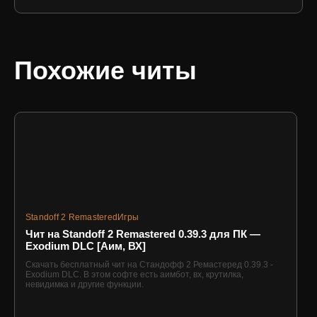
Похожие читы
Standoff 2 Remastered
Игры
Чит на Standoff 2 Remastered 0.39.3 для ПК —
Exodium DLC [Аим, ВХ]
Скачать бесплатный чит на Стандофф 2 Ремастеред 0.39.3 -
Exodium DLC. В этом софте есть аимбот, вх, крутилка,
невидимка и другие функции.