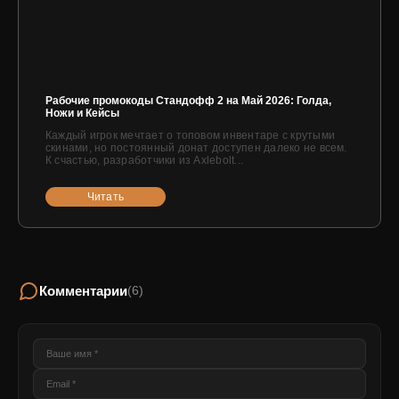
Рабочие промокоды Стандофф 2 на Май 2026: Голда,
Ножи и Кейсы
Каждый игрок мечтает о топовом инвентаре с крутыми
скинами, но постоянный донат доступен далеко не всем.
К счастью, разработчики из Axlebolt...
Читать
Комментарии
(6)