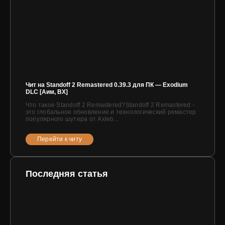
Чит на Standoff 2 Remastered 0.39.3 для ПК — Exodium
DLC [Аим, ВХ]
Что такое Standoff 2 Remastered?Standoff 2 Remastered -
это глобальное обновление и технологический ремастер
популярного шутера от Axleb...
Перейти к читу
Последняя статья