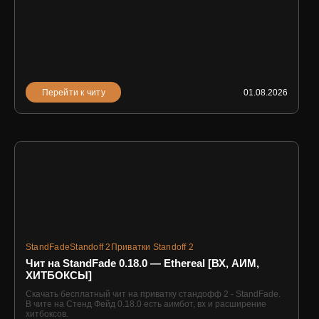
Перейти к читу
01.08.2026
StandFade
Standoff 2
Приватки Standoff 2
Чит на StandFade 0.18.0 — Ethereal [ВХ, АИМ,
ХИТБОКСЫ]
Скачать бесплатный чит на приватку стандофф 2 - StandFade.
В чите на Стенд Фейд 0.18.0 есть аимбот, вх и расширение
хитбоксов.