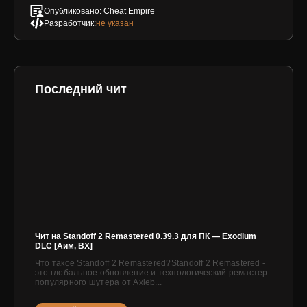
Опубликовано: Cheat Empire
Разработчик:
не указан
Последний чит
Чит на Standoff 2 Remastered 0.39.3 для ПК — Exodium
DLC [Аим, ВХ]
Что такое Standoff 2 Remastered?Standoff 2 Remastered -
это глобальное обновление и технологический ремастер
популярного шутера от Axleb...