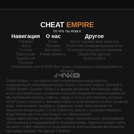
CHEAT
EMPIRE
то что ты искал
Навигация
О нас
Другое
Главная
О нас
Часто задаваемые вопросы
Читы
Реклама
Политика конфиденциальности
Статьи
Контакты
Пользовательское соглашение
Партнерки
Наши проекты
Обработка данных
Заработок
Карта сайта
Ресурсы
cheat-empire.com © 2026 Все права защищены и принадлежат их
авторам
Cheat Empire — это фанатский и информационный портал,
посвящённый популярным играм: Roblox, Genshin Impact, Standoff 2,
PUBG Mobile, Counter-Strike 2 и другим проектам. Материалы сайта
носят исключительно ознакомительный и развлекательный характер.
Мы публикуем обзоры, советы, гайды и статьи для игроков, которые
хотят узнать больше о любимых играх и их возможностях.Все права на
игры, персонажей, графику и товарные знаки принадлежат их
законным владельцам. Cheat Empire не связан с разработчиками и
издателями игр и не претендует на официальное
представительство.Используйте только лицензионное программное
обеспечение и поддерживайте разработчиков. Администрация сайта
не несёт ответственности за возможное использование материалов
третьими лицами. Не связан с Roblox.