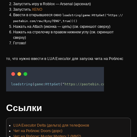
Запустить игру в Roblox — Arsenal (арсенал)
Запустить
XENO
Ввести в открывшееся окно
loadstring(game:HttpGet("https://
pastebin.com/raw/8ysy7ENG",true))()
Нажать на Attach (иконка — цепь) (см. скриншот сверху)
Нажать на стрелочку в правом нижнем углу (см. скриншот
сверху)
Готово!
то, что нужно ввести в LUA Executor для запуска чита на Роблокс
loadstring
(
game
:
HttpGet
(
"
https://pastebin.com/raw/8ysy7ENG
Ссылки
LUA Executor Delta (дельта) для телефонов
Чит на Роблокс Doors (дорс)
Чит на Роблокс Murder Mystery 2 (MM2)