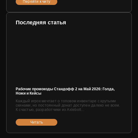
Перейти к читу
Последняя статья
Рабочие промокоды Стандофф 2 на Май 2026: Голда,
Ножи и Кейсы
Каждый игрок мечтает о топовом инвентаре с крутыми
скинами, но постоянный донат доступен далеко не всем.
К счастью, разработчики из Axlebolt...
Читать