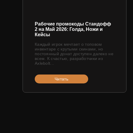
Рабочие промокоды Стандофф
2 на Май 2026: Голда, Ножи и
Кейсы
Каждый игрок мечтает о топовом
инвентаре с крутыми скинами, но
постоянный донат доступен далеко не
всем. К счастью, разработчики из
Axlebolt...
Читать