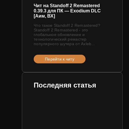
Чит на Standoff 2 Remastered
0.39.3 для ПК — Exodium DLC
[Аим, ВХ]
Что такое Standoff 2 Remastered?
Standoff 2 Remastered - это
глобальное обновление и
технологический ремастер
популярного шутера от Axleb...
Перейти к читу
Последняя статья