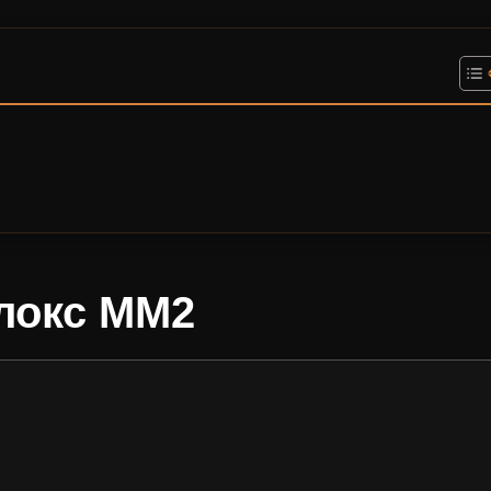
локс MM2