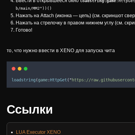
Ввести в открывшееся окно
loadstring
(
game
:HttpGe
b/main/MM2"))()
Нажать на Attach (иконка — цепь) (см. скриншот свер
Нажать на стрелочку в правом нижнем углу (см. скр
Готово!
то, что нужно ввести в XENO для запуска чита
loadstring
(
game
:
HttpGet
(
"
https://raw.githubusercont
Ссылки
LUA Executor XENO