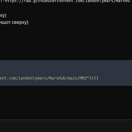
t("https://raw.githubusercontent.com/1andonlymars/MarsHu
ху)
иншот сверху)
ent.com/1andonlymars/MarsHub/main/MM2
"
))() 