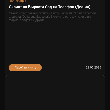
Roblox
Игры
Скрипт на Вырасти Сад на Телефон (Дельта)
Скачать бесплатный скрипт на игру Вырасти Сад на телефон
андроид (Delta Lua Executor). В скрипте есть функции авто
фарма, продажи и другие.
Перейти к читу
28.06.2025