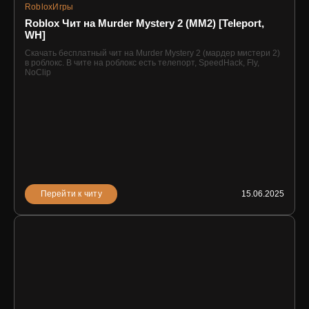
Roblox
Игры
Roblox Чит на Murder Mystery 2 (MM2) [Teleport,
WH]
Скачать бесплатный чит на Murder Mystery 2 (мардер мистери 2)
в роблокс. В чите на роблокс есть телепорт, SpeedHack, Fly,
NoClip
Перейти к читу
15.06.2025