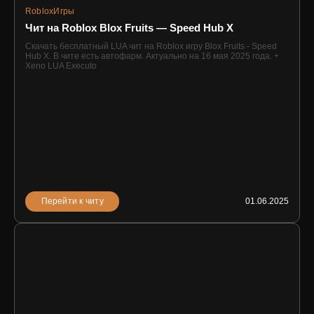
Roblox
Игры
Чит на Roblox Blox Fruits — Speed Hub X
Скачать бесплатный LUA чит на Roblox игру Blox Fruits - Speed
Hub X. В чите есть автофарм. Актуально на 16 мая 2025 года. +
Xeno LUA Executo
Перейти к читу
01.06.2025