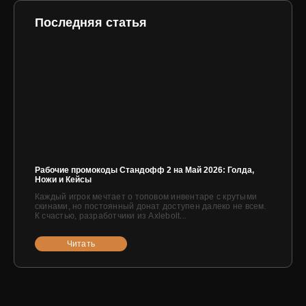
Последняя статья
Рабочие промокоды Стандофф 2 на Май 2026: Голда,
Ножи и Кейсы
Каждый игрок мечтает о топовом инвентаре с крутыми
скинами, но постоянный донат доступен далеко не всем.
К счастью, разработчики из Axlebolt...
Читать