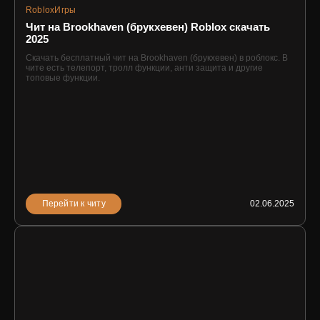
Roblox
Игры
Чит на Brookhaven (брукхевен) Roblox скачать
2025
Скачать бесплатный чит на Brookhaven (брукхевен) в роблокс. В
чите есть телепорт, тролл функции, анти защита и другие
топовые функции.
Перейти к читу
02.06.2025