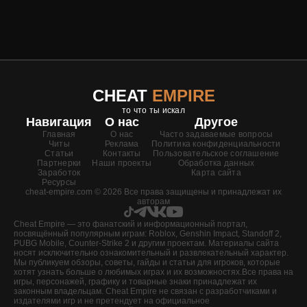
CHEAT
EMPIRE
то что ты искал
Навигация
О нас
Другое
Главная
О нас
Часто задаваемые вопросы
Читы
Реклама
Политика конфиденциальности
Статьи
Контакты
Пользовательское соглашение
Партнерки
Наши проекты
Обработка данных
Заработок
Карта сайта
Ресурсы
cheat-empire.com © 2026 Все права защищены и принадлежат их
авторам
Cheat Empire — это фанатский и информационный портал,
посвящённый популярным играм: Roblox, Genshin Impact, Standoff 2,
PUBG Mobile, Counter-Strike 2 и другим проектам. Материалы сайта
носят исключительно ознакомительный и развлекательный характер.
Мы публикуем обзоры, советы, гайды и статьи для игроков, которые
хотят узнать больше о любимых играх и их возможностях.Все права на
игры, персонажей, графику и товарные знаки принадлежат их
законным владельцам. Cheat Empire не связан с разработчиками и
издателями игр и не претендует на официальное