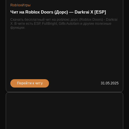
Roblox
Игры
Чит на Roblox Doors (Дорс) — Darkrai X [ESP]
Скачать бесплатный чит на роблокс дорс (Roblox Doors) - Darkrai
X. В чите есть ESP, FullBright, Gifts Autofarn и другие полезные
функции.
Перейти к читу
31.05.2025