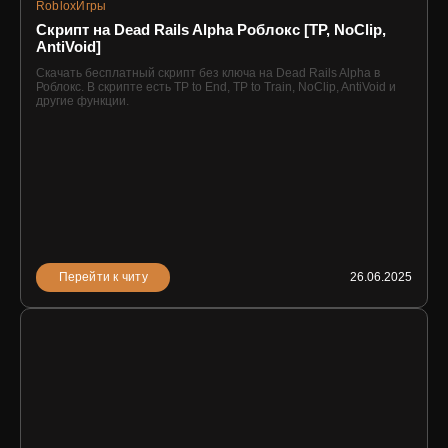
Roblox
Игры
Скрипт на Dead Rails Alpha Роблокс [TP, NoClip,
AntiVoid]
Скачать бесплатный скрипт без ключа на Dead Rails Alpha в
Роблокс. В скрипте есть TP to End, TP to Train, NoClip, AntiVoid и
другие функции.
Перейти к читу
26.06.2025