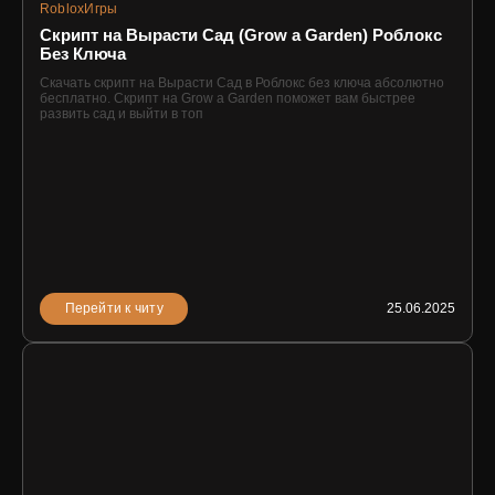
Roblox
Игры
Скрипт на Вырасти Сад (Grow a Garden) Роблокс
Без Ключа
Скачать скрипт на Вырасти Сад в Роблокс без ключа абсолютно
бесплатно. Скрипт на Grow a Garden поможет вам быстрее
развить сад и выйти в топ
Перейти к читу
25.06.2025