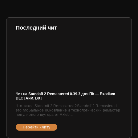
Последний чит
Чит на Standoff 2 Remastered 0.39.3 для ПК — Exodium
DLC [Аим, ВХ]
Что такое Standoff 2 Remastered?Standoff 2 Remastered -
это глобальное обновление и технологический ремастер
популярного шутера от Axleb...
Перейти к читу