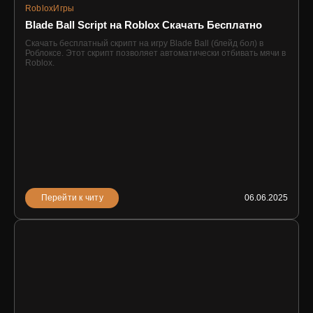
Roblox
Игры
Blade Ball Script на Roblox Скачать Бесплатно
Скачать бесплатный скрипт на игру Blade Ball (блейд бол) в
Роблоксе. Этот скрипт позволяет автоматически отбивать мячи в
Roblox.
Перейти к читу
06.06.2025