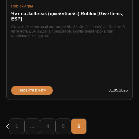
Roblox
Игры
Чит на Jailbreak (джейлбрейк) Roblox [Give Items,
ESP]
Скачать бесплатный чит на джейл брейк (Jailbreak) на Roblox. В
чите есть ESP, выдача предметов, выключение урона при
ограблениях и другое.
Перейти к читу
31.05.2025
1
…
4
5
6