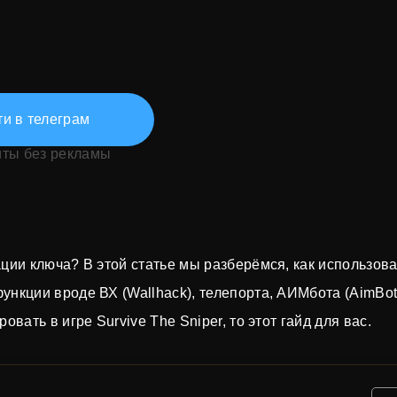
и в телеграм
иты без рекламы
ции ключа? В этой статье мы разберёмся, как использова
нкции вроде ВХ (Wallhack), телепорта, АИМбота (AimBot
вать в игре Survive The Sniper, то этот гайд для вас.