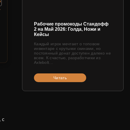
Рабочие промокоды Стандофф
2 на Май 2026: Голда, Ножи и
Кейсы
Каждый игрок мечтает о топовом
инвентаре с крутыми скинами, но
постоянный донат доступен далеко не
всем. К счастью, разработчики из
Axlebolt...
Читать
,
 с