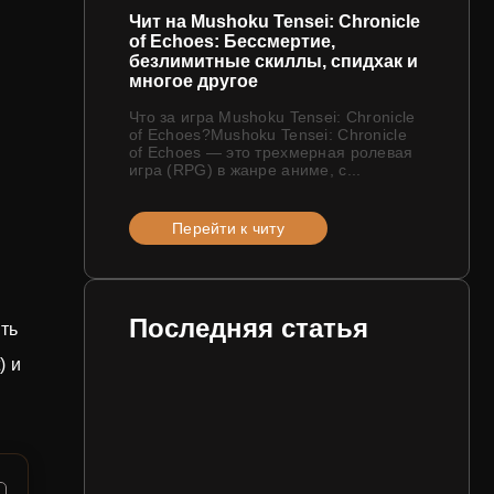
Чит на Mushoku Tensei: Chronicle
of Echoes: Бессмертие,
безлимитные скиллы, спидхак и
многое другое
Что за игра Mushoku Tensei: Chronicle
of Echoes?Mushoku Tensei: Chronicle
of Echoes — это трехмерная ролевая
игра (RPG) в жанре аниме, с...
Перейти к читу
Последняя статья
ть
) и