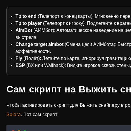
Tp to end
(Телепорт в конец карты): Мгновенно пере
Tp to player
(Телепорт к игроку): Подлетайте к враг
AimBot
(АИМбот): Автоматическое наведение на цел
выстрела.
Change target aimbot
(Смена цели АИМбота): Быстр
эффективности.
Fly
(Полёт): Летайте по карте, игнорируя гравитацию
ESP
(ВХ или Wallhack): Видьте игроков сквозь стены
Сам скрипт на Выжить с
Чтобы активировать скрипт для Выжить снайперу в роб
Solara
. Вот сам скрипт: