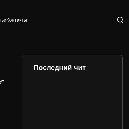
тьи
Контакты
Последний чит
ут