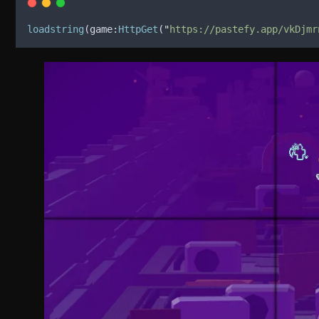
loadstring
(
game
:
HttpGet
(
"
https://pastefy.app/vkDjmr