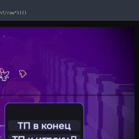
nf/raw
"
))()