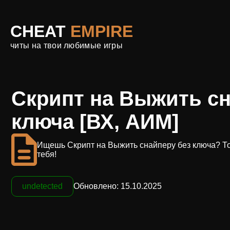
CHEAT
EMPIRE
читы на твои любимые игры
Скрипт на Выжить сн
ключа [ВХ, АИМ]
Ищешь Cкрипт на Выжить снайперу без ключа? Тогд
тебя!
undetected
Обновлено: 15.10.2025