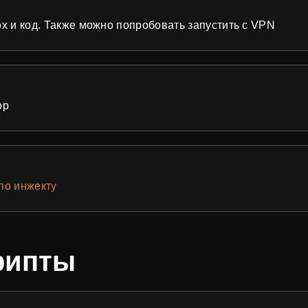
ox и код. Также можно попробовать запустить с VPN
ор
 по инжекту
рипты