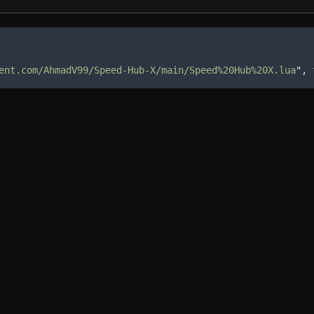
ent.com/AhmadV99/Speed-Hub-X/main/Speed%20Hub%20X.lua
"
, 