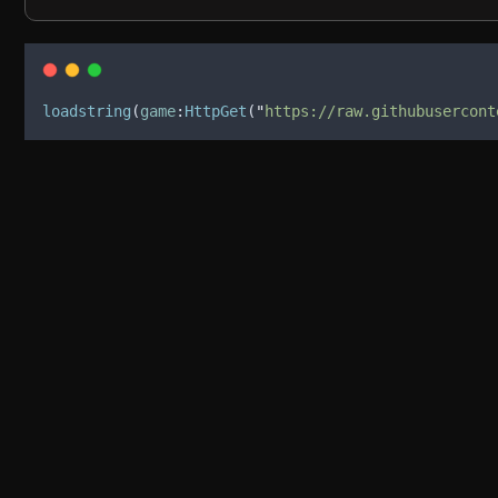
loadstring
(
game
:
HttpGet
(
"
https://raw.githubusercont