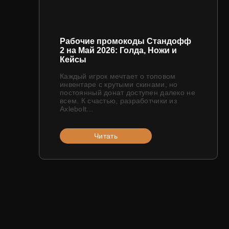
Рабочие промокоды Стандофф
2 на Май 2026: Голда, Ножи и
Кейсы
Каждый игрок мечтает о топовом
инвентаре с крутыми скинами, но
постоянный донат доступен далеко не
всем. К счастью, разработчики из
Axlebolt...
Читать