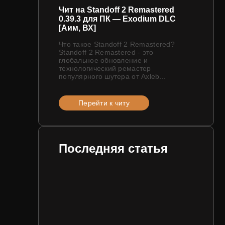
Чит на Standoff 2 Remastered
0.39.3 для ПК — Exodium DLC
[Аим, ВХ]
Что такое Standoff 2 Remastered?
Standoff 2 Remastered - это
глобальное обновление и
технологический ремастер
популярного шутера от Axleb...
Перейти к читу
Последняя статья