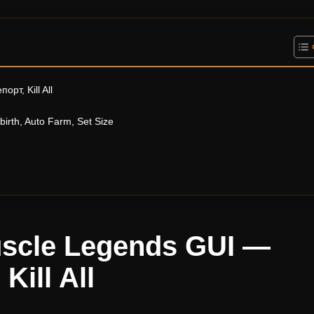
т, Kill All
th, Auto Farm, Set Size
scle Legends GUI —
ill All