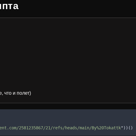
ипта
, что и полет)
ent.com/2581235867/21/refs/heads/main/By%20Tokattk
"
))()