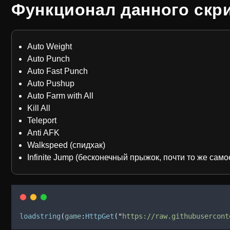
Функционал данного скр
Auto Weight
Auto Punch
Auto Fast Punch
Auto Pushup
Auto Farm with All
Kill All
Teleport
Anti AFK
Walkspeed (спидхак)
Infinite Jump (бесконечный прыжок, почти то же самое
loadstring
(
game
:
HttpGet
(
"
https://raw.githubusercont