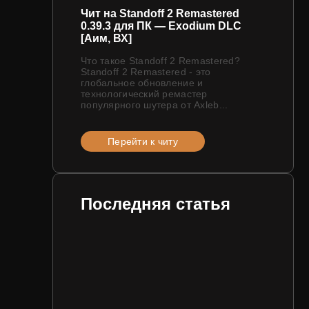
Чит на Standoff 2 Remastered
0.39.3 для ПК — Exodium DLC
[Аим, ВХ]
Что такое Standoff 2 Remastered?
Standoff 2 Remastered - это
глобальное обновление и
технологический ремастер
популярного шутера от Axleb...
Перейти к читу
Последняя статья