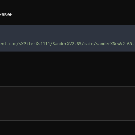
кхевен
ent.com/sXPiterXs1111/SanderXV2.65/main/sanderXNewV2.65.