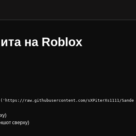
ита на Roblox
t('https://raw.githubusercontent.com/sXPiterXs1111/Sande
ху)
иншот сверху)