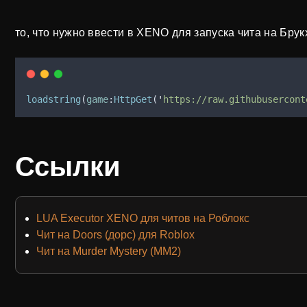
то, что нужно ввести в XENO для запуска чита на Бру
loadstring
(
game
:
HttpGet
(
'
https://raw.githubusercont
Ссылки
LUA Executor XENO для читов на Роблокс
Чит на Doors (дорс) для Roblox
Чит на Murder Mystery (MM2)