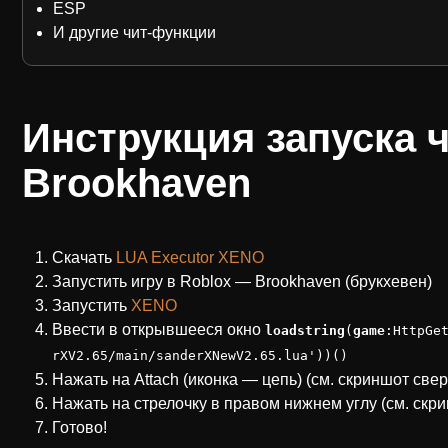
ESP
И другие чит-функции
Инструкция запуска ч
Brookhaven
Скачать
LUA Executor XENO
Запустить игру в Roblox — Brookhaven (брукхевен)
Запустить
XENO
Ввести в открывшееся окно
loadstring
(
game
:HttpGe
rXV2.65/main/sanderXNewV2.65.lua'))()
Нажать на Attach (иконка — цепь) (см. скриншот свер
Нажать на стрелочку в правом нижнем углу (см. скр
Готово!