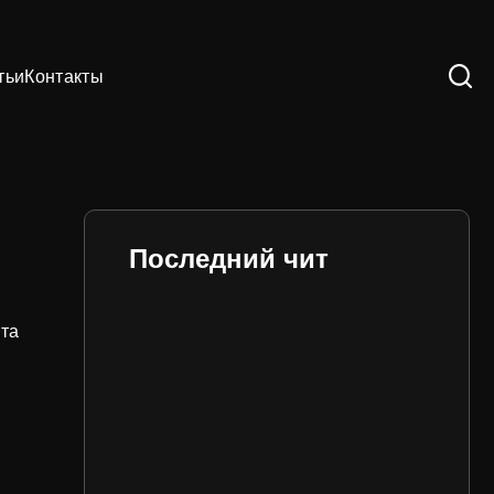
тьи
Контакты
Последний чит
ита