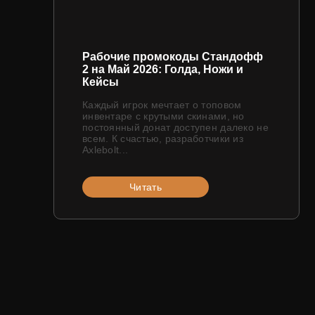
Рабочие промокоды Стандофф
2 на Май 2026: Голда, Ножи и
Кейсы
Каждый игрок мечтает о топовом
инвентаре с крутыми скинами, но
постоянный донат доступен далеко не
всем. К счастью, разработчики из
Axlebolt...
Читать