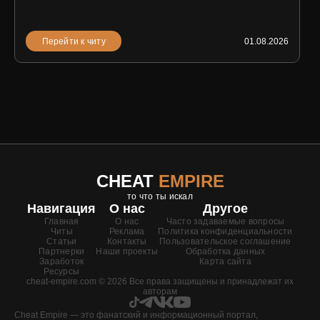
Перейти к читу
01.08.2026
CHEAT
EMPIRE
то что ты искал
Навигация
О нас
Другое
Главная
О нас
Часто задаваемые вопросы
Читы
Реклама
Политика конфиденциальности
Статьи
Контакты
Пользовательское соглашение
Партнерки
Наши проекты
Обработка данных
Заработок
Карта сайта
Ресурсы
cheat-empire.com © 2026 Все права защищены и принадлежат их
авторам
Cheat Empire — это фанатский и информационный портал,