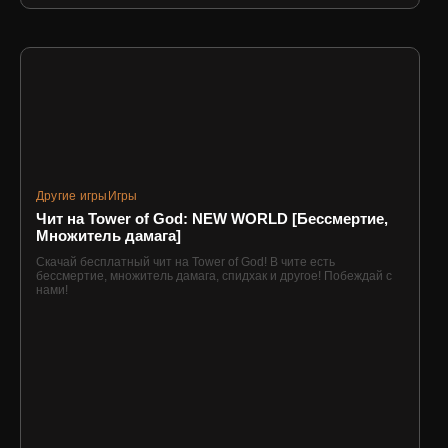
Другие игры
Игры
Чит на Tower of God: NEW WORLD [Бессмертие,
Множитель дамага]
Скачай бесплатный чит на Tower of God! В чите есть
бессмертие, множитель дамага, спидхак и другое! Побеждай с
нами!