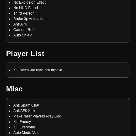
No Explosion Effect
No HUD Blood
Third Person
Broke 3p Animations
Anti Aim
Camera Roll
Auto Shield
Player List
Kill/DemiGod нужного игрока
Misc
Anti Spam Chat
Anti AFK Kick
Make Near Players Pray God
Kill Enemy
Kill Everyone
Auto Mode Vote