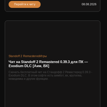
Перейти к читу
08.08.2026
Standoff 2 Remastered
Игры
Чит на Standoff 2 Remastered 0.39.3 для ПК —
Exodium DLC [Аим, ВХ]
Скачать бесплатный чит на Стандофф 2 Ремастеред 0.39.3 -
Exodium DLC. В этом софте есть аимбот, вх, крутилка,
невидимка и другие функции.