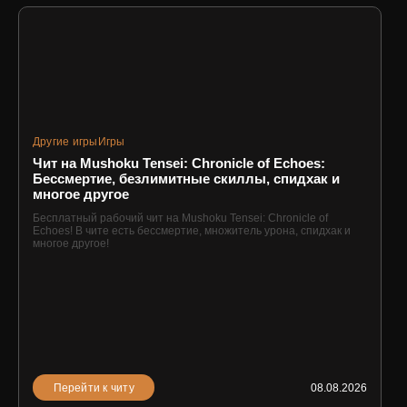
Другие игры
Игры
Чит на Mushoku Tensei: Chronicle of Echoes:
Бессмертие, безлимитные скиллы, спидхак и
многое другое
Бесплатный рабочий чит на Mushoku Tensei: Chronicle of
Echoes! В чите есть бессмертие, множитель урона, спидхак и
многое другое!
Перейти к читу
08.08.2026