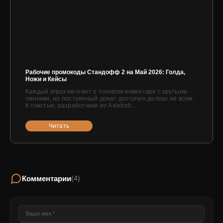
Рабочие промокоды Стандофф 2 на Май 2026: Голда,
Ножи и Кейсы
Каждый игрок мечтает о топовом инвентаре с крутыми
скинами, но постоянный донат доступен далеко не всем.
К счастью, разработчики из Axlebolt...
Читать
Комментарии
(4)