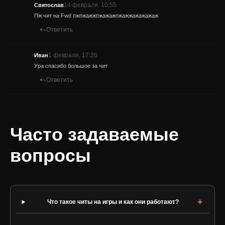
14 февраля, 10:55
Святослав
Пж чит на Fwd пжпжажжпжажажпжажжажажажаж
Ответить
1 февраля, 17:26
Иван
Ура спасибо большое за чит
Ответить
Часто задаваемые
вопросы
Что такое читы на игры и как они работают?