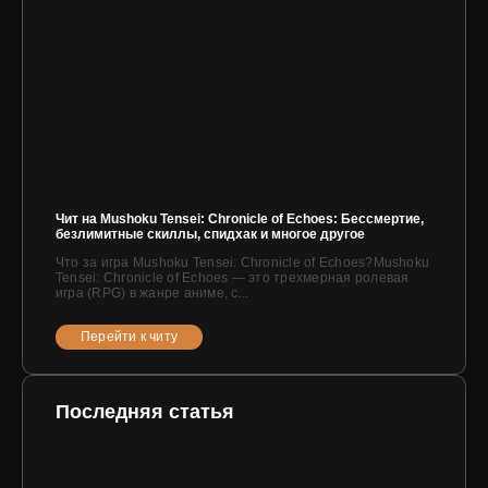
Чит на Mushoku Tensei: Chronicle of Echoes: Бессмертие,
безлимитные скиллы, спидхак и многое другое
Что за игра Mushoku Tensei: Chronicle of Echoes?Mushoku
Tensei: Chronicle of Echoes — это трехмерная ролевая
игра (RPG) в жанре аниме, с...
Перейти к читу
Последняя статья