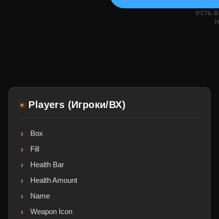
есть 
н
Players (Игроки/ВХ)
Box
Fill
Health Bar
Health Amount
Name
Weapon Icon