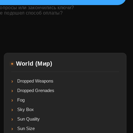
вопросы или закончились ключи?
е подошел способ оплаты?
World (Мир)
Dropped Weapons
Dropped Grenades
Fog
Sky Box
Sun Quality
Sun Size