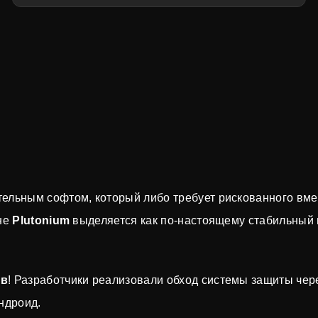
ельным софтом, который либо требует рискованного вмеш
оне
Plutonium
выделяется как по-настоящему стабильный 
ав
! Разработчики реализовали обход системы защиты чере
ндроид.