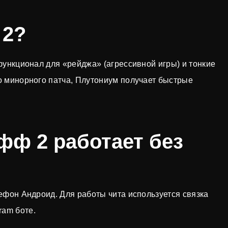
 2?
 функционал для «рейджа» (агрессивной игры) и тонкие
го минорного патча, Плутониум получает быстрые
фф 2 работает без
лефон Андроид. Для работы чита используется связка
ram боте.