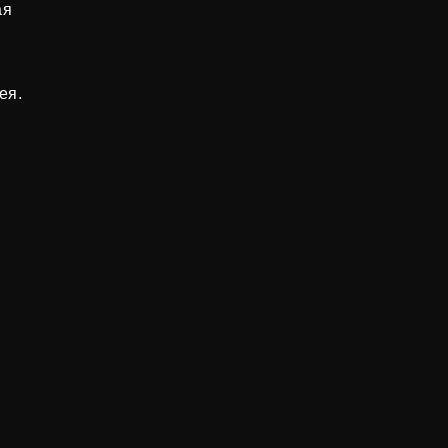
ая
ея.