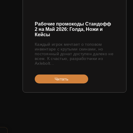
Рабочие промокоды Стандофф
2 на Май 2026: Голда, Ножи и
Кейсы
Каждый игрок мечтает о топовом
инвентаре с крутыми скинами, но
постоянный донат доступен далеко не
всем. К счастью, разработчики из
Axlebolt...
Читать