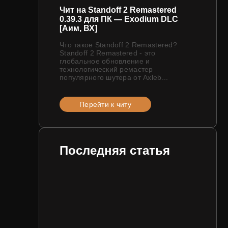
Чит на Standoff 2 Remastered
0.39.3 для ПК — Exodium DLC
[Аим, ВХ]
Что такое Standoff 2 Remastered?
Standoff 2 Remastered - это
глобальное обновление и
технологический ремастер
популярного шутера от Axleb...
Перейти к читу
Последняя статья