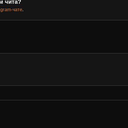
м чита?
egram-чате
.