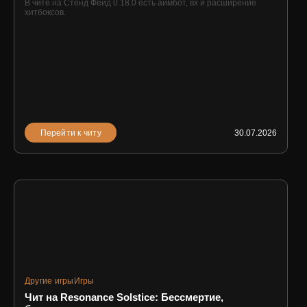
В чите на Стенд Фейд 0.18.0 есть аимбот, вх и расширение
хитбоксов.
Перейти к читу
30.07.2026
Другие игры
Игры
Чит на Resonance Solstice: Бессмертие,