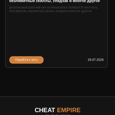
безлимитные скиллы, спидхак и многое другое
Бесплатный рабочий чит на Resonance Solstice! В чите есть
бессмертие, множитель урона, спидхак и многое другое!
Перейти к читу
26.07.2026
CHEAT
EMPIRE