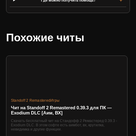
Где можно получить помощь?
Похожие читы
Standoff 2 Remastered
Игры
Чит на Standoff 2 Remastered 0.39.3 для ПК —
Exodium DLC [Аим, ВХ]
Скачать бесплатный чит на Стандофф 2 Ремастеред 0.39.3 -
Exodium DLC. В этом софте есть аимбот, вх, крутилка,
невидимка и другие функции.