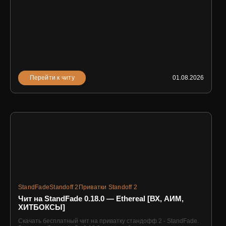
Перейти к читу
01.08.2026
StandFade
Standoff 2
Приватки Standoff 2
Чит на StandFade 0.18.0 — Ethereal [ВХ, АИМ,
ХИТБОКСЫ]
Скачать бесплатный чит на приватку стандофф 2 - StandFade.