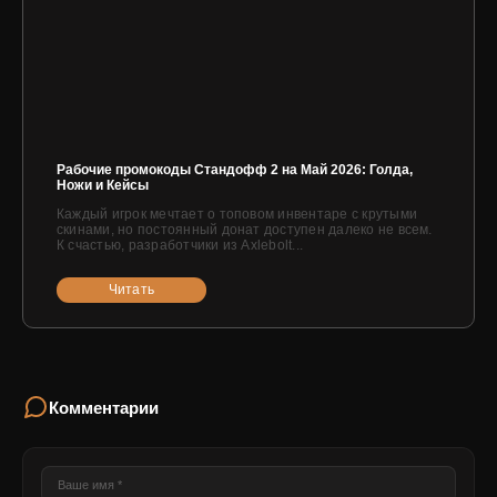
Рабочие промокоды Стандофф 2 на Май 2026: Голда,
Ножи и Кейсы
Каждый игрок мечтает о топовом инвентаре с крутыми
скинами, но постоянный донат доступен далеко не всем.
К счастью, разработчики из Axlebolt...
Читать
Комментарии