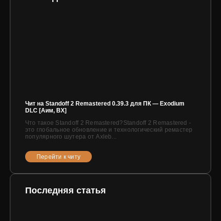
Чит на Standoff 2 Remastered 0.39.3 для ПК — Exodium
DLC [Аим, ВХ]
Что такое Standoff 2 Remastered?Standoff 2 Remastered -
это глобальное обновление и технологический ремастер
популярного шутера от Axleb...
Перейти к читу
Последняя статья