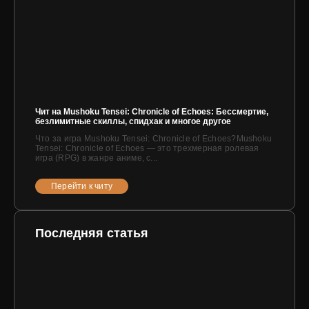
Чит на Mushoku Tensei: Chronicle of Echoes: Бессмертие,
безлимитные скиллы, спидхак и многое другое
Что за игра Mushoku Tensei: Chronicle of Echoes?Mushoku
Tensei: Chronicle of Echoes — это трехмерная ролевая
игра (RPG) в жанре аниме, с...
Перейти к читу
Последняя статья