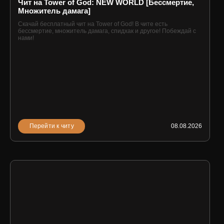
Чит на Tower of God: NEW WORLD [Бессмертие,
Множитель дамага]
Скачай бесплатный чит на Tower of God! В чите есть
бессмертие, множитель дамага, спидхак и другое! Побеждай с
нами!
Перейти к читу
08.08.2026