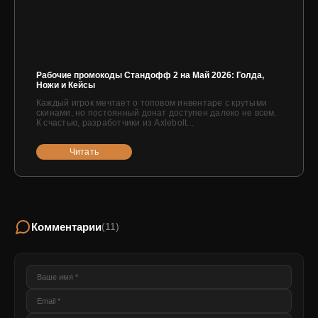
Рабочие промокоды Стандофф 2 на Май 2026: Голда,
Ножи и Кейсы
Каждый игрок мечтает о топовом инвентаре с крутыми
скинами, но постоянный донат доступен далеко не всем.
К счастью, разработчики из Axlebolt...
Читать
Комментарии
(11)