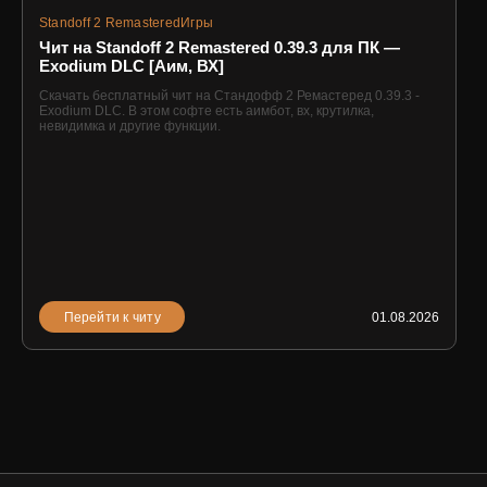
Standoff 2 Remastered
Игры
Чит на Standoff 2 Remastered 0.39.3 для ПК —
Exodium DLC [Аим, ВХ]
Скачать бесплатный чит на Стандофф 2 Ремастеред 0.39.3 -
Exodium DLC. В этом софте есть аимбот, вх, крутилка,
невидимка и другие функции.
Перейти к читу
01.08.2026