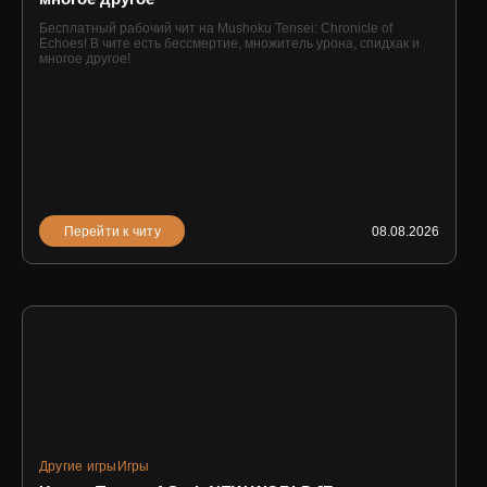
Бесплатный рабочий чит на Mushoku Tensei: Chronicle of
Echoes! В чите есть бессмертие, множитель урона, спидхак и
многое другое!
Перейти к читу
08.08.2026
Другие игры
Игры