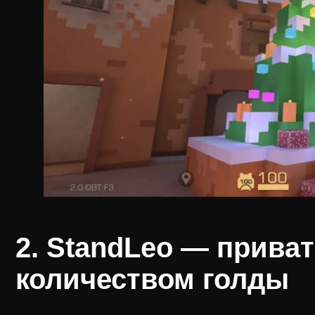
2. StandLeo — прива
количеством голды