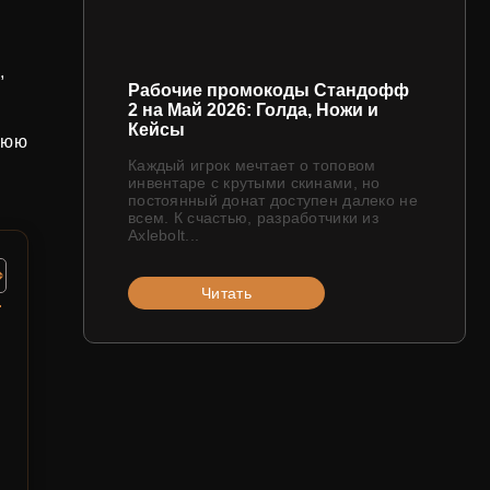
,
Рабочие промокоды Стандофф
2 на Май 2026: Голда, Ножи и
Кейсы
нюю
Каждый игрок мечтает о топовом
инвентаре с крутыми скинами, но
постоянный донат доступен далеко не
всем. К счастью, разработчики из
Axlebolt...
Читать