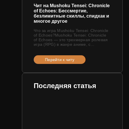
Чит на Mushoku Tensei: Chronicle
of Echoes: Бессмертие,
безлимитные скиллы, спидхак и
многое другое
Что за игра Mushoku Tensei: Chronicle
of Echoes?Mushoku Tensei: Chronicle
of Echoes — это трехмерная ролевая
игра (RPG) в жанре аниме, с...
Перейти к читу
Последняя статья