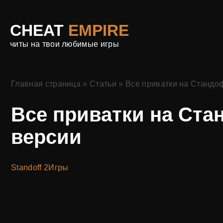
CHEAT
EMPIRE
читы на твои любимые игры
Главная страница
»
Статьи
»
Все приватки на Стандо
Все приватки на Ста
версии
Standoff 2
Игры