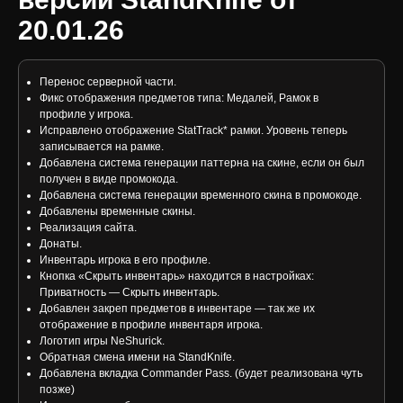
20.01.26
Перенос серверной части.
Фикс отображения предметов типа: Медалей, Рамок в
профиле у игрока.
Исправлено отображение StatTrack* рамки. Уровень теперь
записывается на рамке.
Добавлена система генерации паттерна на скине, если он был
получен в виде промокода.
Добавлена система генерации временного скина в промокоде.
Добавлены временные скины.
Реализация сайта.
Донаты.
Инвентарь игрока в его профиле.
Кнопка «Скрыть инвентарь» находится в настройках:
Приватность — Скрыть инвентарь.
Добавлен закреп предметов в инвентаре — так же их
отображение в профиле инвентаря игрока.
Логотип игры NeShurick.
Обратная смена имени на StandKnife.
Добавлена вкладка Commander Pass. (будет реализована чуть
позже)