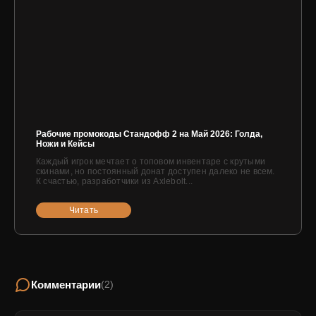
Рабочие промокоды Стандофф 2 на Май 2026: Голда,
Ножи и Кейсы
Каждый игрок мечтает о топовом инвентаре с крутыми
скинами, но постоянный донат доступен далеко не всем.
К счастью, разработчики из Axlebolt...
Читать
Комментарии
(2)