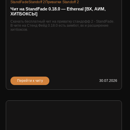
StandFade
Standoff 2
Приватки Standoff 2
Чит на StandFade 0.18.0 — Ethereal [ВХ, АИМ,
ХИТБОКСЫ]
Скачать бесплатный чит на приватку стандофф 2 - StandFade.
В чите на Стенд Фейд 0.18.0 есть аимбот, вх и расширение
хитбоксов.
Перейти к читу
30.07.2026