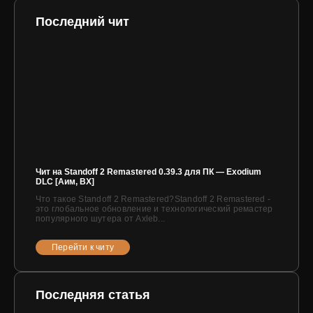
Последний чит
Чит на Standoff 2 Remastered 0.39.3 для ПК — Exodium
DLC [Аим, ВХ]
Что такое Standoff 2 Remastered?Standoff 2 Remastered -
это глобальное обновление и технологический ремастер
популярного шутера от Axleb...
Перейти к читу
Последняя статья