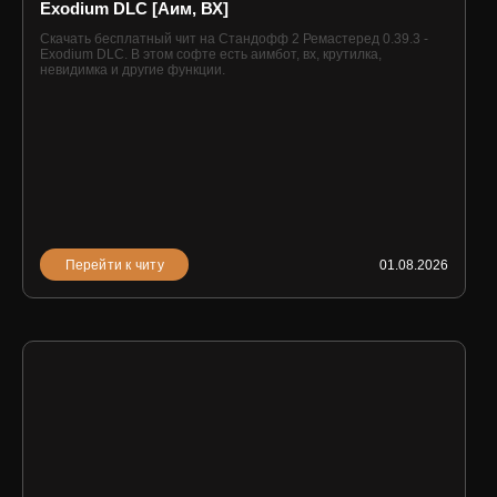
Exodium DLC [Аим, ВХ]
Скачать бесплатный чит на Стандофф 2 Ремастеред 0.39.3 -
Exodium DLC. В этом софте есть аимбот, вх, крутилка,
невидимка и другие функции.
Перейти к читу
01.08.2026