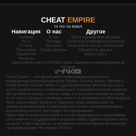
CHEAT
EMPIRE
то что ты искал
Навигация
О нас
Другое
Главная
О нас
Часто задаваемые вопросы
Читы
Реклама
Политика конфиденциальности
Статьи
Контакты
Пользовательское соглашение
Партнерки
Наши проекты
Обработка данных
Заработок
Карта сайта
Ресурсы
cheat-empire.com © 2026 Все права защищены и принадлежат их
авторам
Cheat Empire — это фанатский и информационный портал,
посвящённый популярным играм: Roblox, Genshin Impact, Standoff 2,
PUBG Mobile, Counter-Strike 2 и другим проектам. Материалы сайта
носят исключительно ознакомительный и развлекательный характер.
Мы публикуем обзоры, советы, гайды и статьи для игроков, которые
хотят узнать больше о любимых играх и их возможностях.Все права на
игры, персонажей, графику и товарные знаки принадлежат их
законным владельцам. Cheat Empire не связан с разработчиками и
издателями игр и не претендует на официальное
представительство.Используйте только лицензионное программное
обеспечение и поддерживайте разработчиков. Администрация сайта
не несёт ответственности за возможное использование материалов
третьими лицами. Не связан с Roblox.