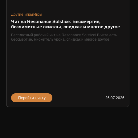
Другие игры
Игры
Чит на Resonance Solstice: Бессмертие,
безлимитные скиллы, спидхак и многое другое
Бесплатный рабочий чит на Resonance Solstice! В чите есть
бессмертие, множитель урона, спидхак и многое другое!
Перейти к читу
26.07.2026