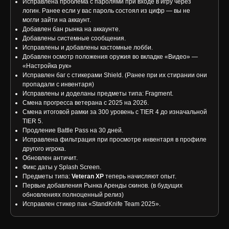
Исправлена проблема с паролями при входе в игру через
логин. Ранее если у вас пароль состоял из цифр — вы не
могли зайти на аккаунт.
Добавлен бан рынка на аккаунте.
Добавлены системные сообщения.
Исправлены и добавлены кастомные лобби.
Добавлен осмотр положения оружия во вкладке «Видео» —
«Настройка рук»
Исправлен баг с стикерами Shield. (Ранее при их стирании они
пропадали с инвентаря)
Исправлены и доделаны предметы типа: Fragment.
Смена прогресса ветерана с 2025 на 2026.
Смена итоговой рамки за 300 уровень с TIER 4 до изначальной
TIER 5.
Продление Battle Pass на 30 дней.
Исправлена фильтрация при просмотре инвентаря в профиле
другого игрока.
Обновлен античит.
Фикс даты у Splash Screen.
Предметы типа:
Veteran XP
теперь начисляют опыт.
Первые добавления Рынка Аренды скинов. (в будущих
обновлениях полноценный релиз)
Исправлен стикер пак «StandKnife Team 2025».