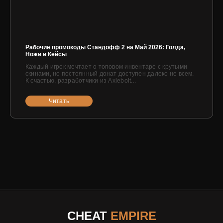
Рабочие промокоды Стандофф 2 на Май 2026: Голда,
Ножи и Кейсы
Каждый игрок мечтает о топовом инвентаре с крутыми
скинами, но постоянный донат доступен далеко не всем.
К счастью, разработчики из Axlebolt...
Читать
CHEAT
EMPIRE