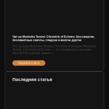
Чит на Mushoku Tensei: Chronicle of Echoes: Бессмертие,
безлимитные скиллы, спидхак и многое другое
Что за игра Mushoku Tensei: Chronicle of Echoes?Mushoku
Tensei: Chronicle of Echoes — это трехмерная ролевая
игра (RPG) в жанре аниме, с...
Перейти к читу
Последняя статья