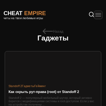
CHEAT
EMPIRE
читы на твои любимые игры
Назад
Гаджеты
Standoff 2
Гаджеты
Гейминг
Как скрыть рут-права (root) от Standoff 2
Standoff 2 — популярный мобильный шутер, который активно
борется с модификациями системы и root-доступом. Если у вас
на устройстве получены ...