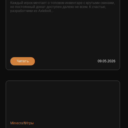
Каждый игрок мечтает о топовом инвентаре с крутыми скинами,
но постоянный донат доступен далеко не всем. К счастью,
разработчики из Axlebolt...
Читать
09.05.2026
Minecraft
Игры