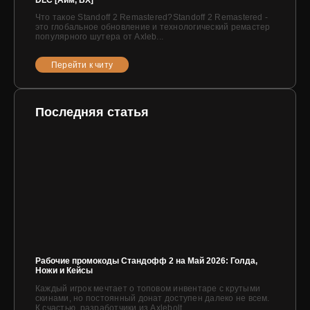
Что такое Standoff 2 Remastered?Standoff 2 Remastered -
это глобальное обновление и технологический ремастер
популярного шутера от Axleb...
Перейти к читу
Последняя статья
Рабочие промокоды Стандофф 2 на Май 2026: Голда,
Ножи и Кейсы
Каждый игрок мечтает о топовом инвентаре с крутыми
скинами, но постоянный донат доступен далеко не всем.
К счастью, разработчики из Axlebolt...