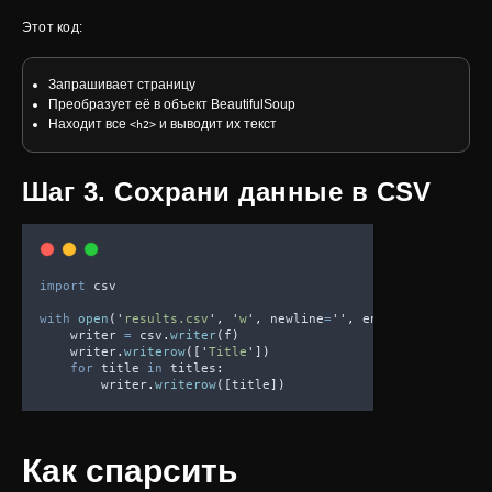
Этот код:
Запрашивает страницу
Преобразует её в объект BeautifulSoup
Находит все
и выводит их текст
<h2>
Шаг 3. Сохрани данные в CSV
import
 csv
with
open
(
'
results.csv
'
,
'
w
'
,
newline
=
''
,
encoding
=
'
utf-8
'
    writer 
=
 csv
.
writer
(
f
)
    writer
.
writerow
([
'
Title
'
])
for
 title 
in
 titles
:
        writer
.
writerow
([
title
])
Как спарсить