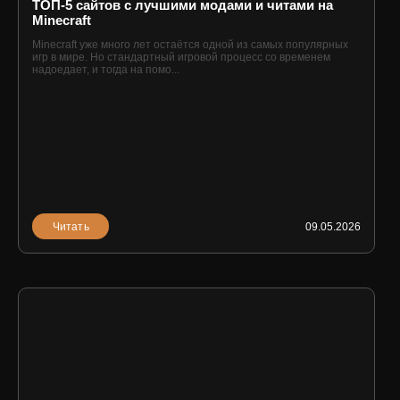
ТОП-5 сайтов с лучшими модами и читами на
Minecraft
Minecraft уже много лет остаётся одной из самых популярных
игр в мире. Но стандартный игровой процесс со временем
надоедает, и тогда на помо...
Читать
09.05.2026