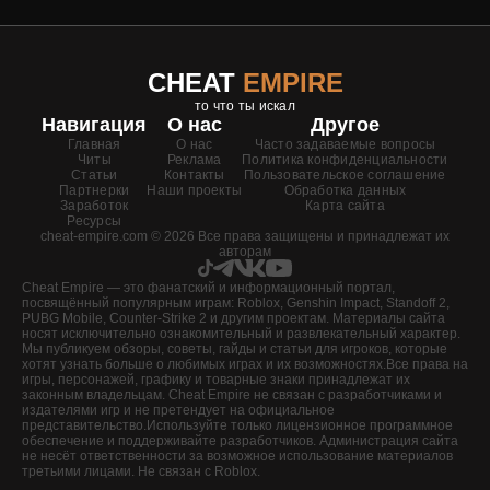
CHEAT
EMPIRE
то что ты искал
Навигация
О нас
Другое
Главная
О нас
Часто задаваемые вопросы
Читы
Реклама
Политика конфиденциальности
Статьи
Контакты
Пользовательское соглашение
Партнерки
Наши проекты
Обработка данных
Заработок
Карта сайта
Ресурсы
cheat-empire.com © 2026 Все права защищены и принадлежат их
авторам
Cheat Empire — это фанатский и информационный портал,
посвящённый популярным играм: Roblox, Genshin Impact, Standoff 2,
PUBG Mobile, Counter-Strike 2 и другим проектам. Материалы сайта
носят исключительно ознакомительный и развлекательный характер.
Мы публикуем обзоры, советы, гайды и статьи для игроков, которые
хотят узнать больше о любимых играх и их возможностях.Все права на
игры, персонажей, графику и товарные знаки принадлежат их
законным владельцам. Cheat Empire не связан с разработчиками и
издателями игр и не претендует на официальное
представительство.Используйте только лицензионное программное
обеспечение и поддерживайте разработчиков. Администрация сайта
не несёт ответственности за возможное использование материалов
третьими лицами. Не связан с Roblox.