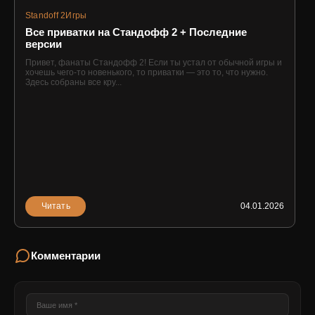
Standoff 2
Игры
Все приватки на Стандофф 2 + Последние
версии
Привет, фанаты Стандофф 2! Если ты устал от обычной игры и
хочешь чего-то новенького, то приватки — это то, что нужно.
Здесь собраны все кру...
Читать
04.01.2026
Комментарии