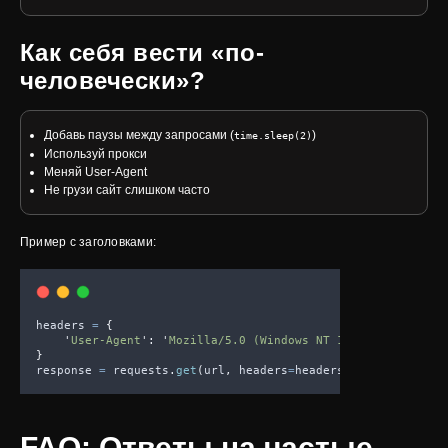
Как себя вести «по-
человечески»?
Добавь паузы между запросами (
)
time.sleep(2)
Используй прокси
Меняй User-Agent
Не грузи сайт слишком часто
Пример с заголовками:
headers 
=
{
'
User-Agent
'
:
'
Mozilla/5.0 (Windows NT 10.0; Win64; x6
}
response 
=
 requests
.
get
(
url
,
headers
=
headers
)
FAQ: Ответы на частые