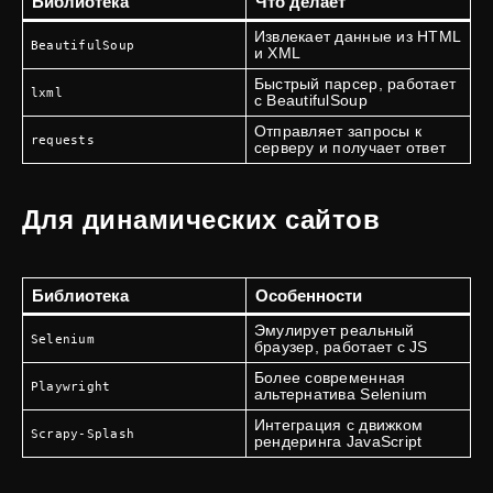
Библиотека
Что делает
Извлекает данные из HTML
BeautifulSoup
и XML
Быстрый парсер, работает
lxml
с BeautifulSoup
Отправляет запросы к
requests
серверу и получает ответ
Для динамических сайтов
Библиотека
Особенности
Эмулирует реальный
Selenium
браузер, работает с JS
Более современная
Playwright
альтернатива Selenium
Интеграция с движком
Scrapy-Splash
рендеринга JavaScript