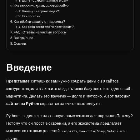
Шаг 3. Сохрани данные в CSV
Как спарсить динамический сайт?
Почему так происходит?
Как обойти?
Как обойти защиту от парсинга?
Как себя вести «по-человечески»?
FAQ: Ответы на частые вопросы
Заключение
Ссылки
Введение
Представьте ситуацию: вам нужно собрать цены с 10 сайтов
конкурентов, или вы хотите создать свою базу контактов для email-
маркетинга. Делать это вручную — долго и муторно. А вот
парсинг
сайтов на Python
справится за считанные минуты.
Python — один из самых популярных языков для парсинга. Почему?
Потому что он прост в освоении, а его экосистема предлагает
множество готовых решений:
,
,
и
requests
BeautifulSoup
Selenium
другие.