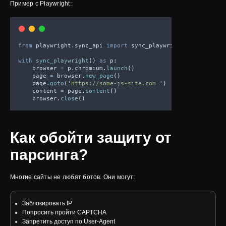
Пример с Playwright:
from
 playwright
.
sync_api 
import
 sync_playwright
with
sync_playwright
()
as
 p
:
    browser 
=
 p
.
chromium
.
launch
()
    page 
=
 browser
.
new_page
()
    page
.
goto
(
'
https://some-js-site.com 
'
)
    content 
=
 page
.
content
()
    browser
.
close
()
Как обойти защиту от
парсинга?
Многие сайты не любят ботов. Они могут:
Заблокировать IP
Попросить пройти CAPTCHA
Запретить доступ по User-Agent