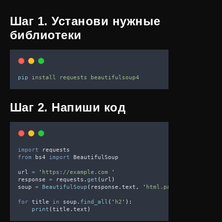
Шаг 1. Установи нужные
библиотеки
pip
install
requests
beautifulsoup4
Шаг 2. Напиши код
import
 requests
from
 bs4 
import
 BeautifulSoup
url 
=
'
https://example.com 
'
response 
=
 requests
.
get
(
url
)
soup 
=
BeautifulSoup
(
response
.
text
,
'
html.parser
'
)
for
 title 
in
 soup
.
find_all
(
'
h2
'
):
print
(
title
.
text
)