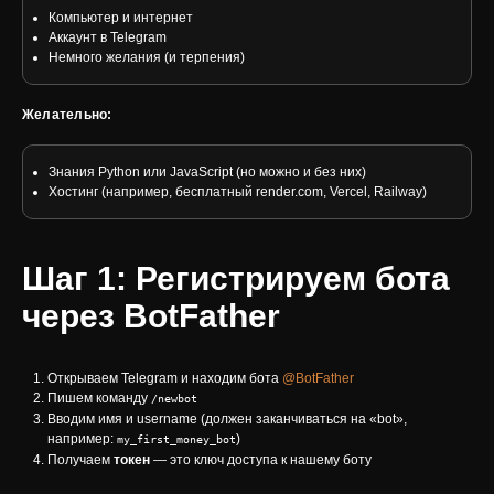
Компьютер и интернет
Аккаунт в Telegram
Немного желания (и терпения)
Желательно:
Знания Python или JavaScript (но можно и без них)
Хостинг (например, бесплатный render.com, Vercel, Railway)
Шаг 1: Регистрируем бота
через BotFather
Открываем Telegram и находим бота
@BotFather
Пишем команду
/newbot
Вводим имя и username (должен заканчиваться на «bot»,
например:
)
my_first_money_bot
Получаем
токен
— это ключ доступа к нашему боту