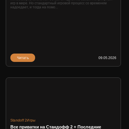
игр в мире. Но стандартный игровой процесс со временем
надоедает, и тогда на помо...
Читать
09.05.2026
Standoff 2
Игры
Все приватки на Стандофф 2 + Последние