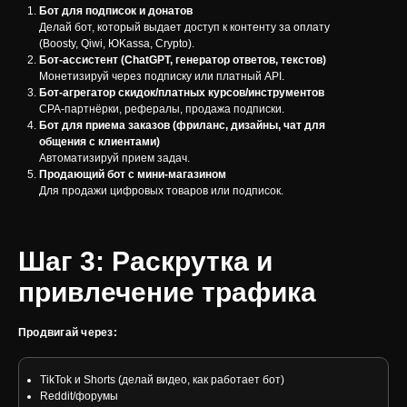
Бот для подписок и донатов
Делай бот, который выдает доступ к контенту за оплату
(Boosty, Qiwi, ЮKassa, Crypto).
Бот-ассистент (ChatGPT, генератор ответов, текстов)
Монетизируй через подписку или платный API.
Бот-агрегатор скидок/платных курсов/инструментов
CPA-партнёрки, рефералы, продажа подписки.
Бот для приема заказов (фриланс, дизайны, чат для
общения с клиентами)
Автоматизируй прием задач.
Продающий бот с мини-магазином
Для продажи цифровых товаров или подписок.
Шаг 3: Раскрутка и
привлечение трафика
Продвигай через:
TikTok и Shorts (делай видео, как работает бот)
Reddit/форумы