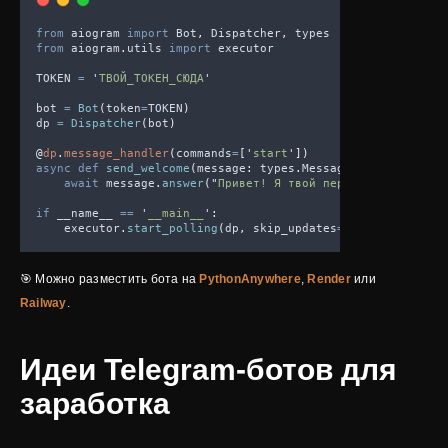
from
 aiogram 
import
 Bot
,
 Dispatcher
,
 types
from
 aiogram
.
utils 
import
 executor
TOKEN 
=
'
ТВОЙ_ТОКЕН_СЮДА
'
bot 
=
Bot
(
token
=
TOKEN
)
dp 
=
Dispatcher
(
bot
)
@
dp
.
message_handler
(
commands
=
[
'
start
'
])
async
def
send_welcome
(
message
:
 types
.
Message
):
await
 message
.
answer
(
"
Привет! Я твой первый бот. Готов
if
 __name__ 
==
'
__main__
'
:
    executor
.
start_polling
(
dp
,
skip_updates
=True
)
🎯 Можно разместить бота на
PythonAnywhere
,
Render
или
Railway
.
Идеи Telegram-ботов для
заработка