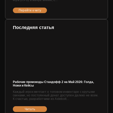
игра (RPG) в жанре аниме, с...
Перейти к читу
Последняя статья
Рабочие промокоды Стандофф 2 на Май 2026: Голда,
Ножи и Кейсы
Каждый игрок мечтает о топовом инвентаре с крутыми
скинами, но постоянный донат доступен далеко не всем.
К счастью, разработчики из Axlebolt...
Читать