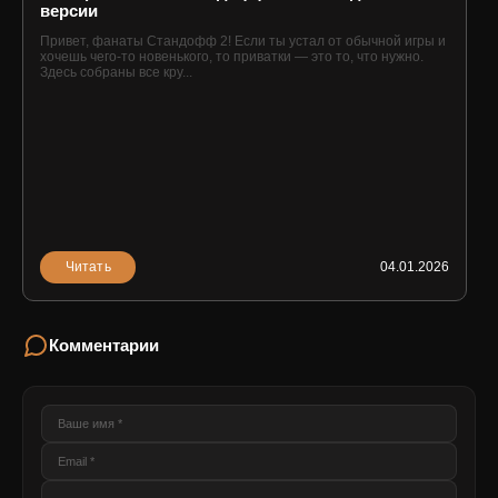
версии
Привет, фанаты Стандофф 2! Если ты устал от обычной игры и
хочешь чего-то новенького, то приватки — это то, что нужно.
Здесь собраны все кру...
Читать
04.01.2026
Комментарии