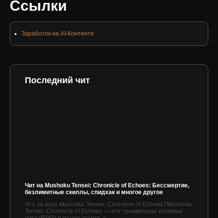
Ссылки
Заработок на AI-Контенте
Последний чит
Чит на Mushoku Tensei: Chronicle of Echoes: Бессмертие,
безлимитные скиллы, спидхак и многое другое
Что за игра Mushoku Tensei: Chronicle of Echoes?Mushoku
Tensei: Chronicle of Echoes — это трехмерная ролевая