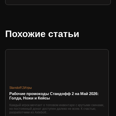
Похожие статьи
Standoff 2
Игры
Рабочие промокоды Стандофф 2 на Май 2026:
Голда, Ножи и Кейсы
Каждый игрок мечтает о топовом инвентаре с крутыми скинами,
но постоянный донат доступен далеко не всем. К счастью,
разработчики из Axlebolt...