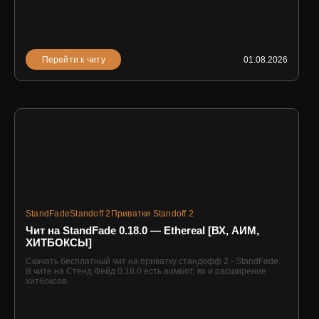
Перейти к читу
01.08.2026
StandFade
Standoff 2
Приватки Standoff 2
Чит на StandFade 0.18.0 — Ethereal [ВХ, АИМ,
ХИТБОКСЫ]
Скачать бесплатный чит на приватку стандофф 2 - StandFade.
В чите на Стенд Фейд 0.18.0 есть аимбот, вх и расширение
хитбоксов.