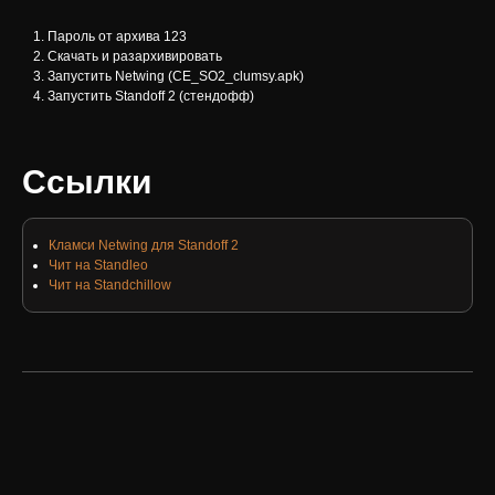
Пароль от архива 123
Скачать и разархивировать
Запустить Netwing (CE_SO2_clumsy.apk)
Запустить Standoff 2 (стендофф)
Ссылки
Кламси Netwing для Standoff 2
Чит на Standleo
Чит на Standchillow