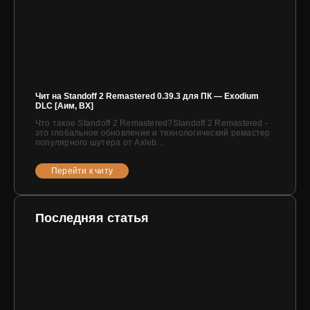
Чит на Standoff 2 Remastered 0.39.3 для ПК — Exodium
DLC [Аим, ВХ]
Что такое Standoff 2 Remastered?Standoff 2 Remastered -
это глобальное обновление и технологический ремастер
популярного шутера от Axleb...
Перейти к читу
Последняя статья