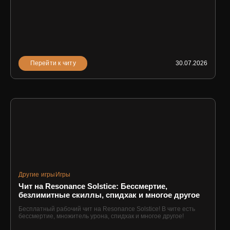
Перейти к читу
30.07.2026
Другие игры
Игры
Чит на Resonance Solstice: Бессмертие,
безлимитные скиллы, спидхак и многое другое
Бесплатный рабочий чит на Resonance Solstice! В чите есть
бессмертие, множитель урона, спидхак и многое другое!