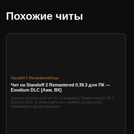
Похожие читы
Standoff 2 Remastered
Игры
Чит на Standoff 2 Remastered 0.39.3 для ПК —
Exodium DLC [Аим, ВХ]
Скачать бесплатный чит на Стандофф 2 Ремастеред 0.39.3 -
Exodium DLC. В этом софте есть аимбот, вх, крутилка,
невидимка и другие функции.