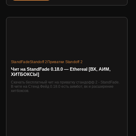
StandFade
Standoff 2
Приватки Standoff 2
Чит на StandFade 0.18.0 — Ethereal [ВХ, АИМ,
ХИТБОКСЫ]
Скачать бесплатный чит на приватку стандофф 2 - StandFade.
В чите на Стенд Фейд 0.18.0 есть аимбот, вх и расширение
хитбоксов.