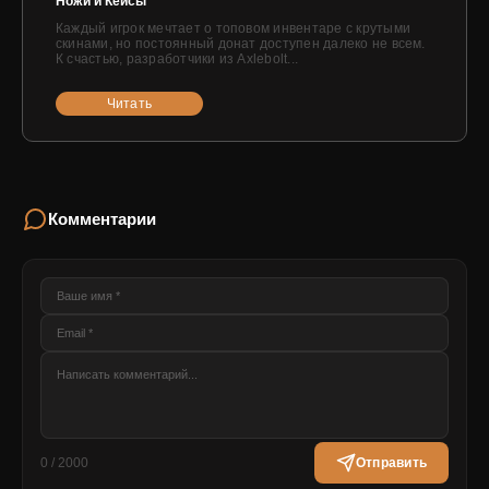
Ножи и Кейсы
Каждый игрок мечтает о топовом инвентаре с крутыми
скинами, но постоянный донат доступен далеко не всем.
К счастью, разработчики из Axlebolt...
Читать
Комментарии
0 / 2000
Отправить