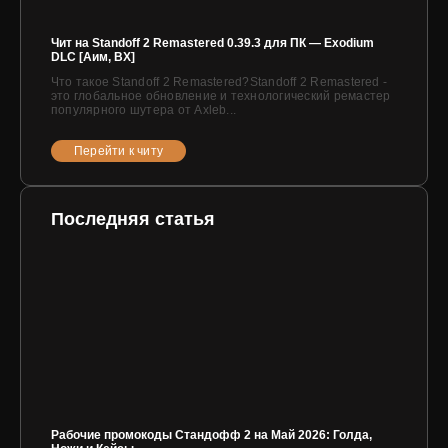
Чит на Standoff 2 Remastered 0.39.3 для ПК — Exodium
DLC [Аим, ВХ]
Что такое Standoff 2 Remastered?Standoff 2 Remastered -
это глобальное обновление и технологический ремастер
популярного шутера от Axleb...
Перейти к читу
Последняя статья
Рабочие промокоды Стандофф 2 на Май 2026: Голда,