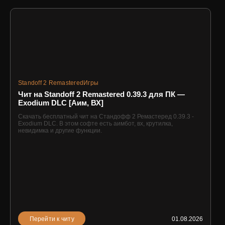
Standoff 2 Remastered
Игры
Чит на Standoff 2 Remastered 0.39.3 для ПК —
Exodium DLC [Аим, ВХ]
Скачать бесплатный чит на Стандофф 2 Ремастеред 0.39.3 -
Exodium DLC. В этом софте есть аимбот, вх, крутилка,
невидимка и другие функции.
Перейти к читу
01.08.2026