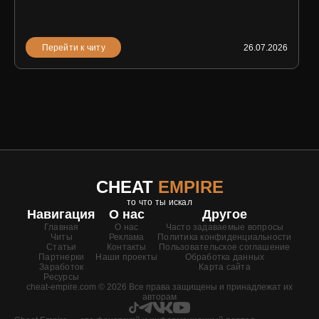
Перейти к читу
26.07.2026
CHEAT
EMPIRE
то что ты искал
Навигация
О нас
Другое
Главная
О нас
Часто задаваемые вопросы
Читы
Реклама
Политика конфиденциальности
Статьи
Контакты
Пользовательское соглашение
Партнерки
Наши проекты
Обработка данных
Заработок
Карта сайта
Ресурсы
cheat-empire.com © 2026 Все права защищены и принадлежат их
авторам