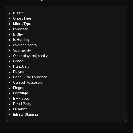
Name
Ghost Type
Mimic Type
Evidence
Is Shy
Is Hunting
Average sanity
Your sanity
Other player(s) sanity
Ghost
Hunt Alert
Players
Bone (DNA Evidence)
Cursed Possession
Fingerprints
Footsteps
EMF Spot
Dead Body
Fusebox
Infinite Stamina