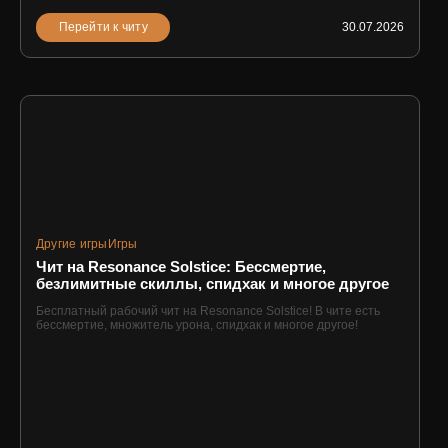
Перейти к читу
30.07.2026
Другие игры
Игры
Чит на Resonance Solstice: Бессмертие,
безлимитные скиллы, спидхак и многое другое
Бесплатный рабочий чит на Resonance Solstice! В чите есть
бессмертие, множитель урона, спидхак и многое другое!