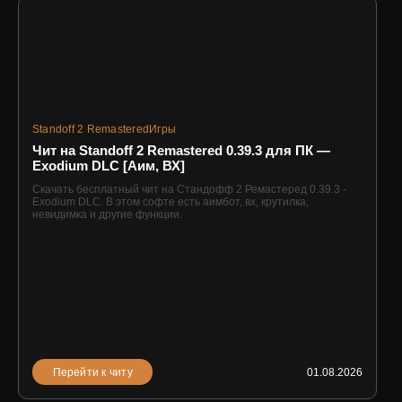
Standoff 2 Remastered
Игры
Чит на Standoff 2 Remastered 0.39.3 для ПК —
Exodium DLC [Аим, ВХ]
Скачать бесплатный чит на Стандофф 2 Ремастеред 0.39.3 -
Exodium DLC. В этом софте есть аимбот, вх, крутилка,
невидимка и другие функции.
Перейти к читу
01.08.2026