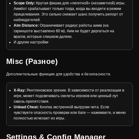
Scope Only:
Крутая фишка для «легитной» (незаметной) игры.
Аимбот срабатывает только тогда, когда вы входите в режим
прицеливания. Это сильно снижает шанс получить репорт от
наблюдателей.
Aim Distance:
Ограничивает радиус работы аима (на
скриншоте выставлено 80 м). Аим не будет дергаться на
врагов, которые слишком далеко.
И другие настройки
Misc (Разное)
Дополнительные функции для удобства и безопасности.
X-Ray:
Рентгеновское зрение. В зависимости от реализации в
игре, может подсвечивать скелеты игроков или ценный лут
сквозь препятствия.
Unload Cheat:
Кнопка экстренной выгрузки чита. Если
чувствуете опасность проверки или баги — нажимаете, и меню
полностью исчезает из игры.
Settings & Config Manager