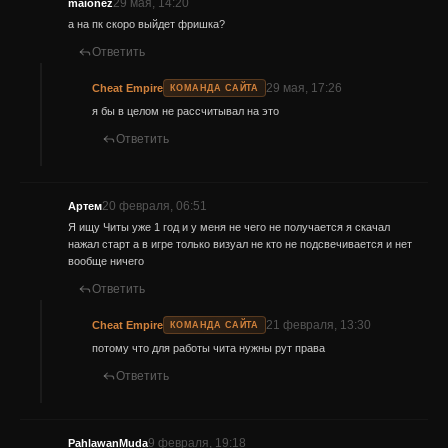
29 мая, 14:20
maionez
а на пк скоро выйдет фришка?
Ответить
29 мая, 17:26
Cheat Empire
КОМАНДА САЙТА
я бы в целом не рассчитывал на это
Ответить
20 февраля, 06:51
Артем
Я ищу Читы уже 1 год и у меня не чего не получается я скачал
нажал старт а в игре только визуал не кто не подсвечивается и нет
вообще ничего
Ответить
21 февраля, 13:30
Cheat Empire
КОМАНДА САЙТА
потому что для работы чита нужны рут права
Ответить
9 февраля, 19:18
PahlawanMuda