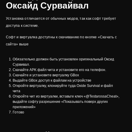
Оксайд Сурвайвал
Установка отличается от обычных модов, так как софт требует
доступа к системе.
Софт и виртуалка доступны к скачиванию по кнопке «Скачать с
сайта» выше
Обязательно должен быть установлен оригинальный Оксид
Сурвивал.
Скачайте APK файл чита и установите его на телефон.
Скачайте и установите виртуалку GBox
Выдайте GBox доступ к файлам на устройстве
Откройте виртуалку, клонируйте туда Oxide Survival и файл
чита
Откройте чит из виртуалки, вставьте ключ «@TestarossaCheat»,
выдайте софту разрешение «Показывать поверх других
приложений»
Готово