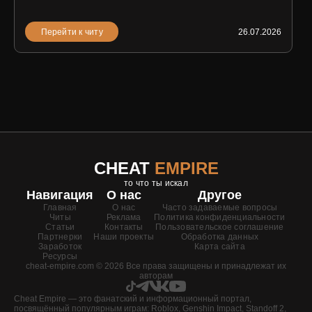
Перейти к читу
26.07.2026
CHEAT
EMPIRE
то что ты искал
Навигация
О нас
Другое
Главная
О нас
Часто задаваемые вопросы
Читы
Реклама
Политика конфиденциальности
Статьи
Контакты
Пользовательское соглашение
Партнерки
Наши проекты
Обработка данных
Заработок
Карта сайта
Ресурсы
cheat-empire.com © 2026 Все права защищены и принадлежат их
авторам
Cheat Empire — это фанатский и информационный портал,
посвящённый популярным играм: Roblox, Genshin Impact, Standoff 2,