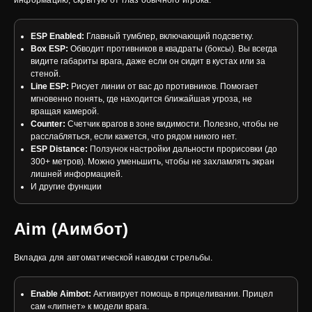
ESP Enabled:
Главный тумблер, включающий подсветку.
Box ESP:
Обводит противников в квадраты (боксы). Вы всегда
видите габариты врага, даже если он сидит в кустах или за
стеной.
Line ESP:
Рисует линии от вас до противников. Помогает
мгновенно понять, где находится ближайшая угроза, не
вращая камерой.
Counter:
Счетчик врагов в зоне видимости. Полезно, чтобы не
расслабляться, если кажется, что рядом никого нет.
ESP Distance:
Ползунок настройки дальности прорисовки (до
300+ метров). Можно уменьшить, чтобы не захламлять экран
лишней информацией.
И другие функции
Aim (Аимбот)
Вкладка для автоматической наводки стрельбы.
Enable Aimbot:
Активирует помощь в прицеливании. Прицел
сам «липнет» к модели врага.