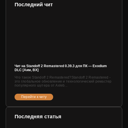
Последний чит
Чит на Standoff 2 Remastered 0.39.3 для ПК — Exodium
DLC [Аим, ВХ]
Что такое Standoff 2 Remastered?Standoff 2 Remastered -
это глобальное обновление и технологический ремастер
популярного шутера от Axleb...
Перейти к читу
Последняя статья