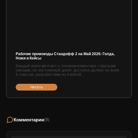
Рабочие промокоды Стандофф 2 на Май 2026: Голда,
Ножи и Кейсы
Каждый игрок мечтает о топовом инвентаре с крутыми
скинами, но постоянный донат доступен далеко не всем.
К счастью, разработчики из Axlebolt...
Читать
Комментарии
(8)