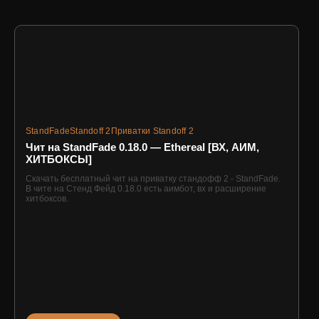
StandFade
Standoff 2
Приватки Standoff 2
Чит на StandFade 0.18.0 — Ethereal [ВХ, АИМ,
ХИТБОКСЫ]
Скачать бесплатный чит на приватку стандофф 2 - StandFade.
В чите на Стенд Фейд 0.18.0 есть аимбот, вх и расширение
хитбоксов.