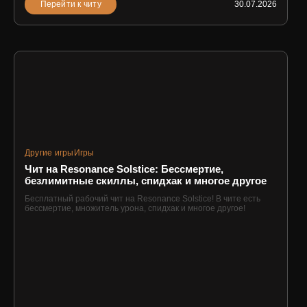
Перейти к читу
30.07.2026
Другие игры
Игры
Чит на Resonance Solstice: Бессмертие,
безлимитные скиллы, спидхак и многое другое
Бесплатный рабочий чит на Resonance Solstice! В чите есть
бессмертие, множитель урона, спидхак и многое другое!