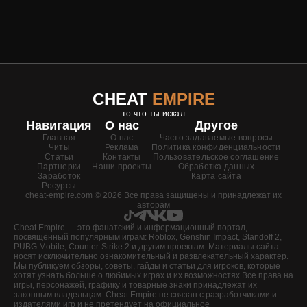
CHEAT
EMPIRE
то что ты искал
Навигация
О нас
Другое
Главная
О нас
Часто задаваемые вопросы
Читы
Реклама
Политика конфиденциальности
Статьи
Контакты
Пользовательское соглашение
Партнерки
Наши проекты
Обработка данных
Заработок
Карта сайта
Ресурсы
cheat-empire.com © 2026 Все права защищены и принадлежат их
авторам
Cheat Empire — это фанатский и информационный портал,
посвящённый популярным играм: Roblox, Genshin Impact, Standoff 2,
PUBG Mobile, Counter-Strike 2 и другим проектам. Материалы сайта
носят исключительно ознакомительный и развлекательный характер.
Мы публикуем обзоры, советы, гайды и статьи для игроков, которые
хотят узнать больше о любимых играх и их возможностях.Все права на
игры, персонажей, графику и товарные знаки принадлежат их
законным владельцам. Cheat Empire не связан с разработчиками и
издателями игр и не претендует на официальное