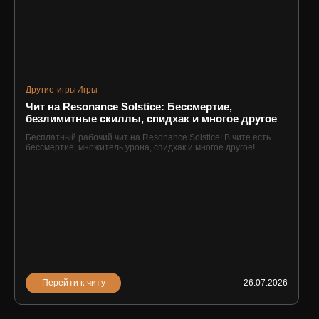
Другие игры
Игры
Чит на Resonance Solstice: Бессмертие,
безлимитные скиллы, спидхак и многое другое
Бесплатный рабочий чит на Resonance Solstice! В чите есть
бессмертие, множитель урона, спидхак и многое другое!
Перейти к читу
26.07.2026