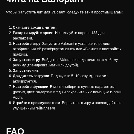
Чтобы запустить чит для Valorant, следуйте этим простым шагам:
Скачайте архив с читом
.
Разархивируйте архив
: Используйте пароль
123
для
распаковки.
Настройте игру
: Запустите Valorant и установите режим
отображения «В развёрнутом окне» или «В окне» в настройках
графики.
Запустите игру
: Войдите в Valorant и подключитесь к любому
режиму (тренировка, матч или другой).
Запустите чит
.
Дождитесь загрузки
: Подождите 5–10 секунд, пока чит
активируется.
Настройте функции
: В меню выберите нужные параметры
(режим, цвет, задержки и т.д.) и сохраните их с помощью кнопки
Apply.
Играйте с преимуществом
: Вернитесь в игру и наслаждайтесь
улучшенным геймплеем!
FAQ