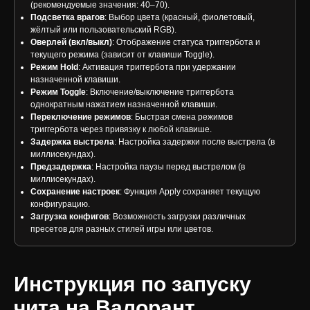
(рекомендуемые значения: 40–70).
Подсветка врагов
: Выбор цвета (красный, фиолетовый,
жёлтый или пользовательский RGB).
Оверлей (вкл/выкл)
: Отображение статуса триггербота и
текущего режима (зависит от клавиши Toggle).
Режим Hold
: Активация триггербота при удержании
назначенной клавиши.
Режим Toggle
: Включение/выключение триггербота
однократным нажатием назначенной клавиши.
Переключение режимов
: Быстрая смена режимов
триггербота через привязку к любой клавише.
Задержка выстрела
: Настройка задержки после выстрела (в
миллисекундах).
Предзадержка
: Настройка паузы перед выстрелом (в
миллисекундах).
Сохранение настроек
: Функция Apply сохраняет текущую
конфигурацию.
Загрузка конфигов
: Возможность загрузки различных
пресетов для разных стилей игры или цветов.
Инструкция по запуску
чита на Валорант