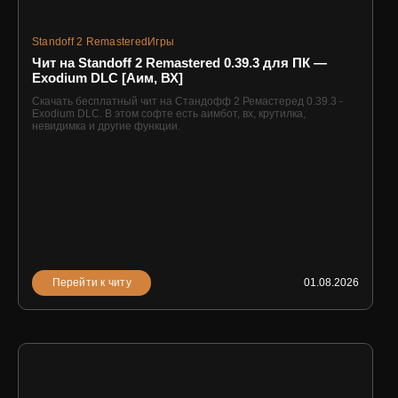
Standoff 2 Remastered
Игры
Чит на Standoff 2 Remastered 0.39.3 для ПК —
Exodium DLC [Аим, ВХ]
Скачать бесплатный чит на Стандофф 2 Ремастеред 0.39.3 -
Exodium DLC. В этом софте есть аимбот, вх, крутилка,
невидимка и другие функции.
Перейти к читу
01.08.2026