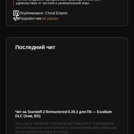
удовольствие от честной и увлекательной игры.
Опубликовано: Cheat Empire
Разработчик:
не указан
Последний чит
Чит на Standoff 2 Remastered 0.39.3 для ПК — Exodium
DLC [Аим, ВХ]
Что такое Standoff 2 Remastered?Standoff 2 Remastered -
это глобальное обновление и технологический ремастер
популярного шутера от Axleb...