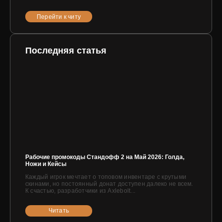
Перейти к читу
Последняя статья
Рабочие промокоды Стандофф 2 на Май 2026: Голда,
Ножи и Кейсы
Каждый игрок мечтает о топовом инвентаре с крутыми
скинами, но постоянный донат доступен далеко не всем.
К счастью, разработчики из Axlebolt...
Читать