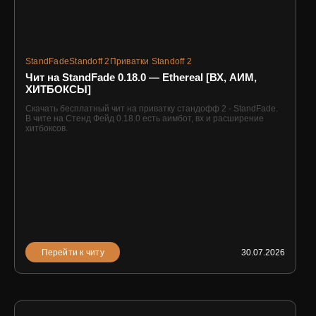
StandFade
Standoff 2
Приватки Standoff 2
Чит на StandFade 0.18.0 — Ethereal [ВХ, АИМ,
ХИТБОКСЫ]
Скачать бесплатный чит на приватку стандофф 2 - StandFade.
В чите на Стенд Фейд 0.18.0 есть аимбот, вх и расширение
хитбоксов.
Перейти к читу
30.07.2026