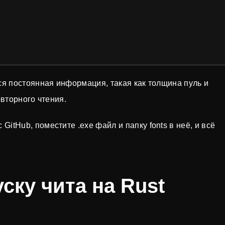
ся постоянная информация, такая как толщина пуль и
овторного чтения.
itHub, поместите .exe файл и папку fonts в неё, и всё
уску чита на Rust