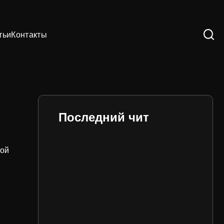
тьи
Контакты
Последний чит
вой