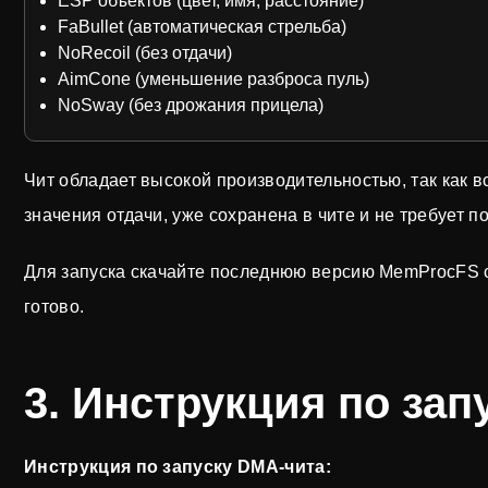
ESP объектов (цвет, имя, расстояние)
FaBullet (автоматическая стрельба)
NoRecoil (без отдачи)
AimCone (уменьшение разброса пуль)
NoSway (без дрожания прицела)
Чит обладает высокой производительностью, так как в
значения отдачи, уже сохранена в чите и не требует п
Для запуска скачайте последнюю версию MemProcFS с G
готово.
3. Инструкция по зап
Инструкция по запуску DMA-чита: