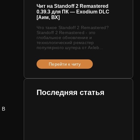
Чит на Standoff 2 Remastered
0.39.3 для ПК — Exodium DLC
[Аим, ВХ]
Что такое Standoff 2 Remastered?
Standoff 2 Remastered - это
глобальное обновление и
технологический ремастер
популярного шутера от Axleb...
Перейти к читу
Последняя статья
. В