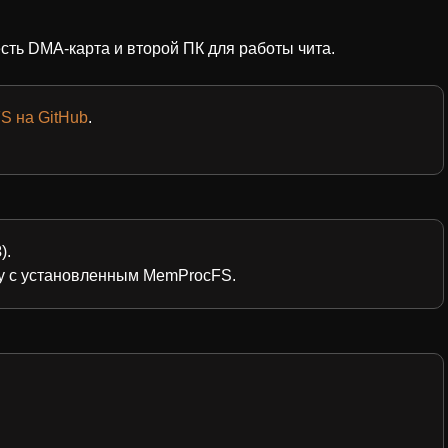
 есть DMA-карта и второй ПК для работы чита.
S на GitHub
.
3
).
пку с установленным MemProcFS.