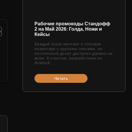
Рабочие промокоды Стандофф
2 на Май 2026: Голда, Ножи и
Кейсы
Каждый игрок мечтает о топовом
инвентаре с крутыми скинами, но
постоянный донат доступен далеко не
всем. К счастью, разработчики из
Axlebolt...
Читать