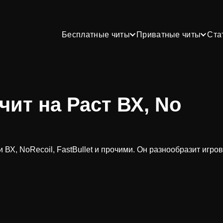
Бесплатные читы
Приватные читы
Ста
чит на Раст ВХ, No
ВХ, NoRecoil, FastBullet и прочими. Он разнообразит игро