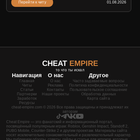
Перейти к читу
01.08.2026
CHEAT
EMPIRE
то что ты искал
Навигация
О нас
Другое
Главная
О нас
Часто задаваемые вопросы
Читы
Реклама
Политика конфиденциальности
Статьи
Контакты
Пользовательское соглашение
Партнерки
Наши проекты
Обработка данных
Заработок
Карта сайта
Ресурсы
cheat-empire.com © 2026 Все права защищены и принадлежат их
авторам
Cheat Empire — это фанатский и информационный портал,
посвящённый популярным играм: Roblox, Genshin Impact, Standoff 2,
PUBG Mobile, Counter-Strike 2 и другим проектам. Материалы сайта
носят исключительно ознакомительный и развлекательный характер.
Мы публикуем обзоры, советы, гайды и статьи для игроков, которые