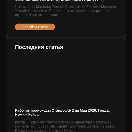
Что за игра Mushoku Tensei: Chronicle of Echoes?Mushoku
Tensei: Chronicle of Echoes — это трехмерная ролевая
игра (RPG) в жанре аниме, с...
Перейти к читу
Последняя статья
Рабочие промокоды Стандофф 2 на Май 2026: Голда,
Ножи и Кейсы
Каждый игрок мечтает о топовом инвентаре с крутыми
скинами, но постоянный донат доступен далеко не всем.
К счастью, разработчики из Axlebolt...