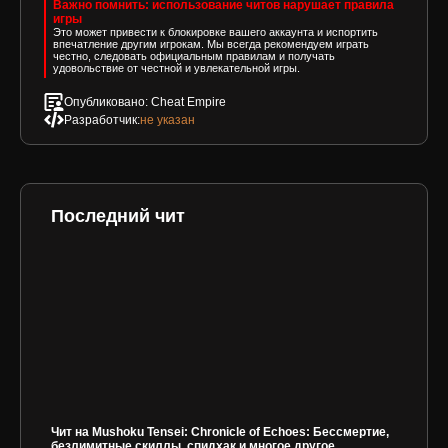
Важно помнить: использование читов нарушает правила
игры
Это может привести к блокировке вашего аккаунта и испортить
впечатление другим игрокам. Мы всегда рекомендуем играть
честно, следовать официальным правилам и получать
удовольствие от честной и увлекательной игры.
Опубликовано: Cheat Empire
Разработчик:
не указан
Последний чит
Чит на Mushoku Tensei: Chronicle of Echoes: Бессмертие,
безлимитные скиллы, спидхак и многое другое