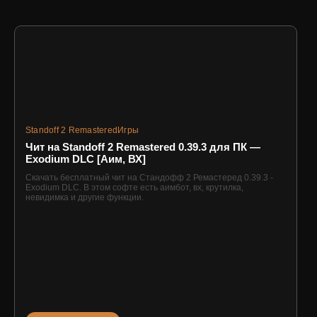
Standoff 2 Remastered
Игры
Чит на Standoff 2 Remastered 0.39.3 для ПК —
Exodium DLC [Аим, ВХ]
Скачать бесплатный чит на Стандофф 2 Ремастеред 0.39.3 -
Exodium DLC. В этом софте есть аимбот, вх, крутилка,
невидимка и другие функции.