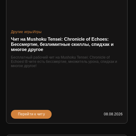
Другие игры
Игры
Чит на Mushoku Tensei: Chronicle of Echoes:
Бессмертие, безлимитные скиллы, спидхак и
многое другое
Бесплатный рабочий чит на Mushoku Tensei: Chronicle of
Echoes! В чите есть бессмертие, множитель урона, спидхак и
многое другое!
Перейти к читу
08.08.2026