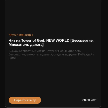
Другие игры
Игры
Чит на Tower of God: NEW WORLD [Бессмертие,
Множитель дамага]
Скачай бесплатный чит на Tower of God! В чите есть
бессмертие, множитель дамага, спидхак и другое! Побеждай с
нами!
Перейти к читу
08.08.2026