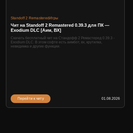
Standoff 2 Remastered
Игры
Чит на Standoff 2 Remastered 0.39.3 для ПК —
Exodium DLC [Аим, ВХ]
Скачать бесплатный чит на Стандофф 2 Ремастеред 0.39.3 -
Exodium DLC. В этом софте есть аимбот, вх, крутилка,
невидимка и другие функции.
Перейти к читу
01.08.2026