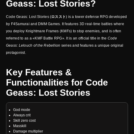
Geass: Lost Stories?
Code Geass: Lost Stories (
ロススト
) is a tower defense RPG developed
by F4Samurai and DMM Games. It features 3D real-time battles where
you deploy Knightmare Frames (KMFs) to stop enemies, and is often
referred to as a «KMF Battle RPG». It is an official title in the
Code
Geass: Lelouch of the Rebellion
series and features a unique original
protagonist.
Key Features &
Functionalities for Code
Geass: Lost Stories
God mode
Always crit
Skill zero cost
Masskill
Damage multiplier