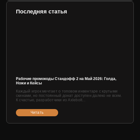
Последняя статья
Рабочие промокоды Стандофф 2 на Май 2026: Голда,
Ножи и Кейсы
Каждый игрок мечтает о топовом инвентаре с крутыми
скинами, но постоянный донат доступен далеко не всем.
К счастью, разработчики из Axlebolt...
Читать