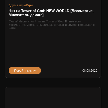
Другие игры
Игры
Чит на Tower of God: NEW WORLD [Бессмертие,
Множитель дамага]
Скачай бесплатный чит на Tower of God! В чите есть
бессмертие, множитель дамага, спидхак и другое! Побеждай с
нами!
Перейти к читу
08.08.2026