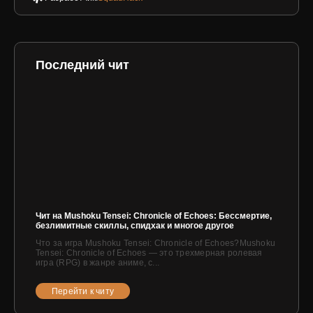
Последний чит
Чит на Mushoku Tensei: Chronicle of Echoes: Бессмертие,
безлимитные скиллы, спидхак и многое другое
Что за игра Mushoku Tensei: Chronicle of Echoes?Mushoku
Tensei: Chronicle of Echoes — это трехмерная ролевая
игра (RPG) в жанре аниме, с...
Перейти к читу