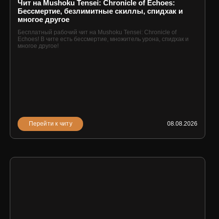
Чит на Mushoku Tensei: Chronicle of Echoes:
Бессмертие, безлимитные скиллы, спидхак и
многое другое
Бесплатный рабочий чит на Mushoku Tensei: Chronicle of
Echoes! В чите есть бессмертие, множитель урона, спидхак и
многое другое!
Перейти к читу
08.08.2026