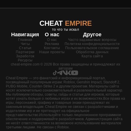
CHEAT
EMPIRE
то что ты искал
Навигация
О нас
Другое
Главная
О нас
Часто задаваемые вопросы
Читы
Реклама
Политика конфиденциальности
Статьи
Контакты
Пользовательское соглашение
Партнерки
Наши проекты
Обработка данных
Заработок
Карта сайта
Ресурсы
cheat-empire.com © 2026 Все права защищены и принадлежат их
авторам
Cheat Empire — это фанатский и информационный портал,
посвящённый популярным играм: Roblox, Genshin Impact, Standoff 2,
PUBG Mobile, Counter-Strike 2 и другим проектам. Материалы сайта
носят исключительно ознакомительный и развлекательный характер.
Мы публикуем обзоры, советы, гайды и статьи для игроков, которые
хотят узнать больше о любимых играх и их возможностях.Все права на
игры, персонажей, графику и товарные знаки принадлежат их
законным владельцам. Cheat Empire не связан с разработчиками и
издателями игр и не претендует на официальное
представительство.Используйте только лицензионное программное
обеспечение и поддерживайте разработчиков. Администрация сайта
не несёт ответственности за возможное использование материалов
третьими лицами. Не связан с Roblox.