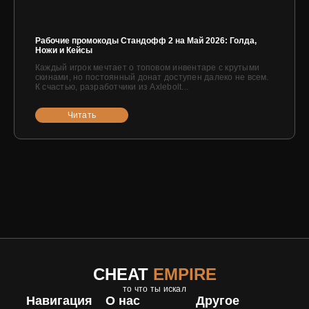
Рабочие промокоды Стандофф 2 на Май 2026: Голда,
Ножи и Кейсы
Каждый игрок мечтает о топовом инвентаре с крутыми
скинами, но постоянный донат доступен далеко не всем.
К счастью, разработчики из Axlebolt...
Читать
CHEAT
EMPIRE
то что ты искал
Навигация
О нас
Другое