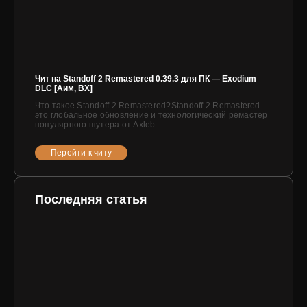
Чит на Standoff 2 Remastered 0.39.3 для ПК — Exodium
DLC [Аим, ВХ]
Что такое Standoff 2 Remastered?Standoff 2 Remastered -
это глобальное обновление и технологический ремастер
популярного шутера от Axleb...
Перейти к читу
Последняя статья