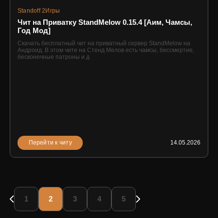
Standoff 2
Игры
Чит на Приватку StandMelow 0.15.4 [Аим, Чамсы,
Год Мод]
Скачать бесплатный чит на приватный сервер StandMelow на
Андроид. В этом чите на Стенд Мелов есть чамсы, бессмертие,
бесконечные патроны и д
Перейти к читу
14.05.2026
1
2
3
4
5