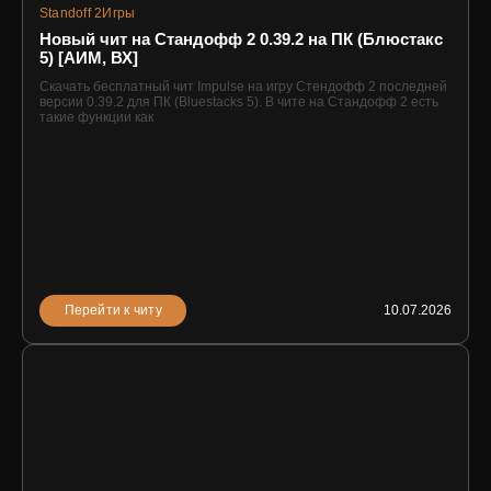
Standoff 2
Игры
Новый чит на Стандофф 2 0.39.2 на ПК (Блюстакс
5) [АИМ, ВХ]
Скачать бесплатный чит Impulse на игру Стендофф 2 последней
версии 0.39.2 для ПК (Bluestacks 5). В чите на Стандофф 2 есть
такие функции как
Перейти к читу
10.07.2026