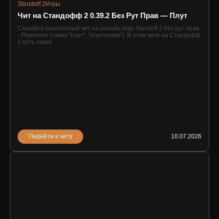
Standoff 2
Игры
Чит на Стандофф 2 0.39.2 Без Рут Прав — Плут
Скачайте бесплатный чит на онлайн игру Standoff 2 без рут прав
- Plutonium (также "плут", "плутониум"). В этом чите на Стандофф
2 есть такие
Перейти к читу
10.07.2026