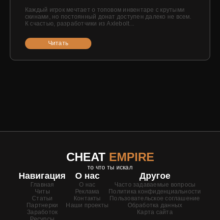
Каждый игрок мечтает о топовом инвентаре с крутыми
скинами, но постоянный донат доступен далеко не всем.
К счастью, разработчики из Axlebolt...
Читать
CHEAT
EMPIRE
то что ты искал
Навигация
О нас
Другое
Главная
О нас
Часто задаваемые вопросы
Читы
Реклама
Политика конфиденциальности
Статьи
Контакты
Пользовательское соглашение
Партнерки
Наши проекты
Обработка данных
Заработок
Карта сайта
Ресурсы