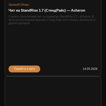
Standoff 2
Игры
Чит на StandRise 1.7 (СтендРайс) — Acheron
Скачать бесплатный чит на приватку StandRise 1.7 - Acheron. В
чите на последнюю версию Стенд Райс есть Чамсы, Баннихоп и
другие функции.
Перейти к читу
14.05.2026