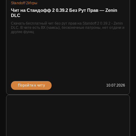
Standoff 2
Игры
Чит на Стандофф 2 0.39.2 Без Рут Прав — Zenin
DLC
Скачать бесплатный чит без рут прав на Standoff 2 0.39.2 - Zenin
DLC. В чите есть ВХ (чамсы), бесконечные патроны, нет отдачи и
другие функц
Перейти к читу
10.07.2026