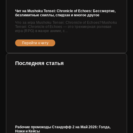
Чит на Mushoku Tensei: Chronicle of Echoes: Бессмертие,
безлимитные скиллы, спидхак и многое другое
Что за игра Mushoku Tensei: Chronicle of Echoes?Mushoku
Tensei: Chronicle of Echoes — это трехмерная ролевая
игра (RPG) в жанре аниме, с...
Перейти к читу
Последняя статья
Рабочие промокоды Стандофф 2 на Май 2026: Голда,
Ножи и Кейсы