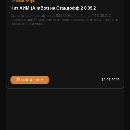
Standoff 2
Игры
Чит АИМ (AimBot) на Стандофф 2 0.39.2
Скачать бесплатный чит АИМ (AimBot) на Standoff 2 0.39.2. С
помощью аимбота вы сможете контролировать отдачу, стрелять
через стены и многое
Перейти к читу
12.07.2026