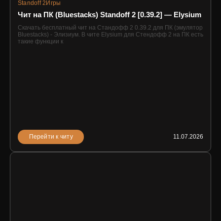
Standoff 2
Игры
Чит на ПК (Bluestacks) Standoff 2 [0.39.2] — Elysium
Скачать бесплатный чит на Стандофф 2 0.39.2 для ПК (эмулятор
Bluestacks) - Элизиум. В чите Elysium для Стендофф 2 на ПК есть
такие функции к
Перейти к читу
11.07.2026