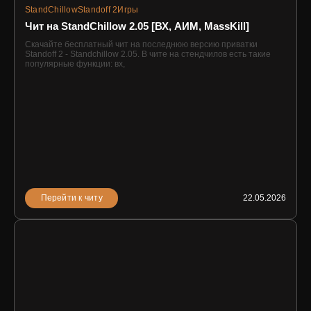
StandChillow
Standoff 2
Игры
Чит на StandChillow 2.05 [ВХ, АИМ, MassKill]
Скачайте бесплатный чит на последнюю версию приватки
Standoff 2 - Standchillow 2.05. В чите на стендчилов есть такие
популярные функции: вх,
Перейти к читу
22.05.2026