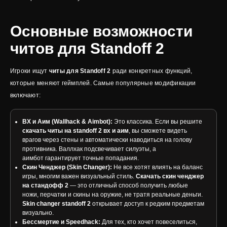
Основные возможности
читов для Standoff 2
Игроки ищут
читы для Standoff 2
ради конкретных функций,
которые меняют геймплей. Самые популярные модификации
включают:
ВХ и Аим (Wallhack & Aimbot):
Это классика. Если вы решите
скачать читы на standoff 2 вх и аим
, вы сможете видеть
врагов через стены и автоматически наводиться на голову
противника. Валлхак подсвечивает силуэты, а
аимбот гарантирует точные попадания.
Скин Ченджер (Skin Changer):
Не все хотят влиять на баланс
игры, многим важен визуальный стиль.
Скачать скин ченджер
на стандофф 2
— это отличный способ получить любые
ножи, перчатки и скины на оружие, не тратя реальные деньги.
Skin changer standoff 2
открывает доступ к редким предметам
визуально.
Бессмертие и Speedhack:
Для тех, кто хочет повеселиться,