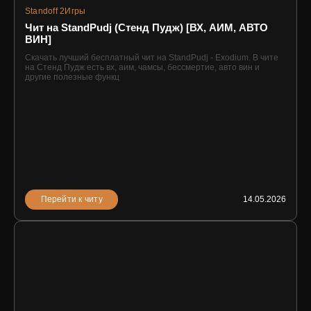
Standoff 2
Игры
Чит на StandPudj (Стенд Пудж) [ВХ, АИМ, АВТО
ВИН]
Скачать лучший бесплатный чит на StandPudj - Exodium. В чите
на Стенд Пудж есть вх, аим, чамсы, бессмертие, авто вин и
другие полезные функц
Перейти к читу
14.05.2026