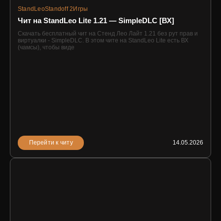
StandLeo
Standoff 2
Игры
Чит на StandLeo Lite 1.21 — SimpleDLC [ВХ]
Скачать бесплатный чит на Стенд Лео Лайт 1.21 без рут прав и
виртуалки - SimpleDLC. В этом чите на StandLeo Lite есть ВХ
(чамсы), чтобы виде
Перейти к читу
14.05.2026