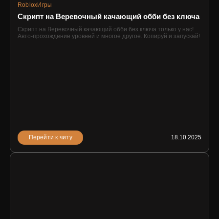
Roblox
Игры
Скрипт на Веревочный качающий обби без ключа
Скрипт на Веревочный качающий обби без ключа только у нас!
Авто-прохождение уровней и многое другое. Копируй и запускай!
Перейти к читу
18.10.2025