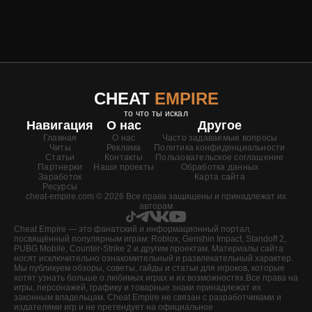
CHEAT
EMPIRE
то что ты искал
Навигация
О нас
Другое
Главная
О нас
Часто задаваемые вопросы
Читы
Реклама
Политика конфиденциальности
Статьи
Контакты
Пользовательское соглашение
Партнерки
Наши проекты
Обработка данных
Заработок
Карта сайта
Ресурсы
cheat-empire.com © 2026 Все права защищены и принадлежат их
авторам
Cheat Empire — это фанатский и информационный портал,
посвящённый популярным играм: Roblox, Genshin Impact, Standoff 2,
PUBG Mobile, Counter-Strike 2 и другим проектам. Материалы сайта
носят исключительно ознакомительный и развлекательный характер.
Мы публикуем обзоры, советы, гайды и статьи для игроков, которые
хотят узнать больше о любимых играх и их возможностях.Все права на
игры, персонажей, графику и товарные знаки принадлежат их
законным владельцам. Cheat Empire не связан с разработчиками и
издателями игр и не претендует на официальное