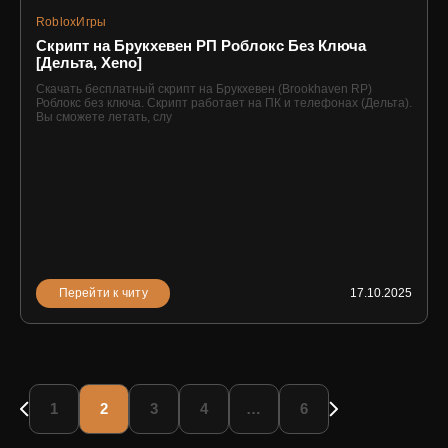
Roblox
Игры
Скрипт на Брукхевен РП Роблокс Без Ключа
[Дельта, Xeno]
Скачать бесплатный скрипт на Брукхевен (Brookhaven RP)
Роблокс без ключа. Скрипт работает на ПК и телефонах (Дельта).
Вы сможете летать, слу
Перейти к читу
17.10.2025
1
2
3
4
…
6