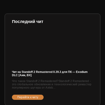
Последний чит
Чит на Standoff 2 Remastered 0.39.3 для ПК — Exodium
DLC [Аим, ВХ]
Что такое Standoff 2 Remastered?Standoff 2 Remastered -
это глобальное обновление и технологический ремастер
популярного шутера от Axleb...
Перейти к читу