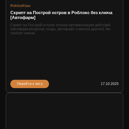
Roblox
Игры
Скрипт на Построй остров в Роблокс без ключа
[Автофарм]
Скрипт на Построй остров: полная автоматизация действий
(автофарм ресурсов, голды, автокрафт и многое другое!). Не
требует ключа!
Перейти к читу
17.10.2025