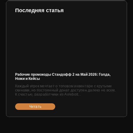
Последняя статья
Рабочие промокоды Стандофф 2 на Май 2026: Голда,
Ножи и Кейсы
Каждый игрок мечтает о топовом инвентаре с крутыми
скинами, но постоянный донат доступен далеко не всем.
К счастью, разработчики из Axlebolt...
Читать