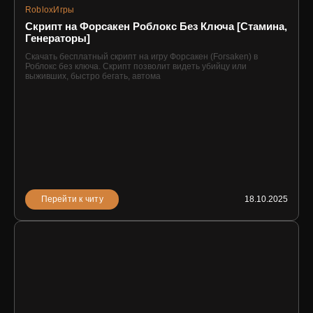
Roblox
Игры
Скрипт на Форсакен Роблокс Без Ключа [Стамина,
Генераторы]
Скачать бесплатный скрипт на игру Форсакен (Forsaken) в
Роблокс без ключа. Скрипт позволит видеть убийцу или
выживших, быстро бегать, автома
Перейти к читу
18.10.2025