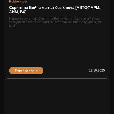
Roblox
Игры
Скрипт на Война магнат без ключа [АВТОФАРМ,
АИМ, ВХ]
Ищите бесплатный Скрипт на Война магнат без ключа? У нас
есть для вас такой чит. Аим, вх, автофарм и многое другое ждут
вас!
Перейти к читу
18.10.2025