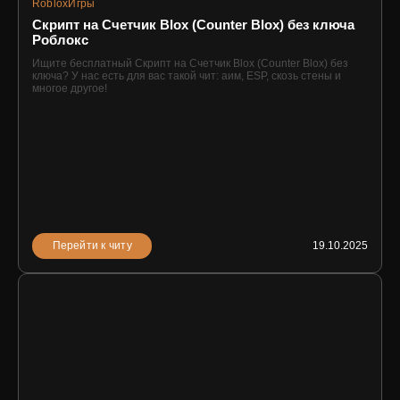
Roblox
Игры
Скрипт на Счетчик Blox (Counter Blox) без ключа
Роблокс
Ищите бесплатный Скрипт на Счетчик Blox (Counter Blox) без
ключа? У нас есть для вас такой чит: аим, ESP, скозь стены и
многое другое!
Перейти к читу
19.10.2025