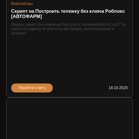
Roblox
Игры
Скрипт на Построить тележку без ключа Роблокс
[АВТОФАРМ]
Ищешь скрипт без ключа на Построить тележку(Build A Cart)? Ты
попал по адресу! В чите есть автофарм, автоулучшение и
антикик!
Перейти к читу
18.10.2025