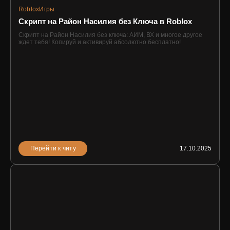
Roblox
Игры
Скрипт на Район Насилия без Ключа в Roblox
Скрипт на Район Насилия без ключа: АИМ, ВХ и многое другое
ждет тебя! Копируй и активируй абсолютно бесплатно!
Перейти к читу
17.10.2025