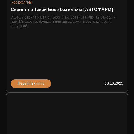
Roblox
Игры
Скрипт на Такси Босс без ключа [АВТОФАРМ]
Ищешь Скрипт на Такси Босс (Taxi Boss) без ключа? Заходи к
нам! Множество функций для автофарма, просто копируй и
запускай!
Перейти к читу
18.10.2025