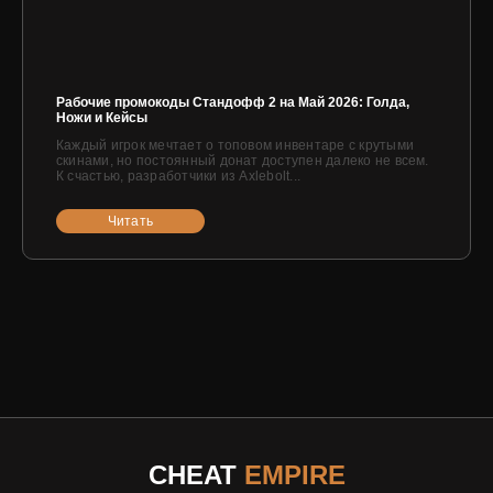
Рабочие промокоды Стандофф 2 на Май 2026: Голда,
Ножи и Кейсы
Каждый игрок мечтает о топовом инвентаре с крутыми
скинами, но постоянный донат доступен далеко не всем.
К счастью, разработчики из Axlebolt...
Читать
CHEAT
EMPIRE