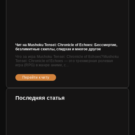
Чит на Mushoku Tensei: Chronicle of Echoes: Бессмертие,
безлимитные скиллы, спидхак и многое другое
Что за игра Mushoku Tensei: Chronicle of Echoes?Mushoku
Tensei: Chronicle of Echoes — это трехмерная ролевая
игра (RPG) в жанре аниме, с...
Перейти к читу
Последняя статья