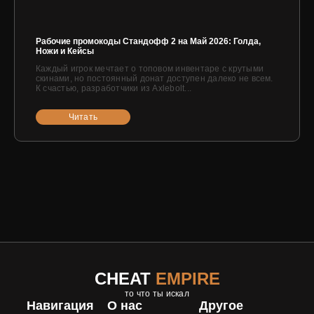
Рабочие промокоды Стандофф 2 на Май 2026: Голда,
Ножи и Кейсы
Каждый игрок мечтает о топовом инвентаре с крутыми
скинами, но постоянный донат доступен далеко не всем.
К счастью, разработчики из Axlebolt...
Читать
CHEAT
EMPIRE
то что ты искал
Навигация
О нас
Другое