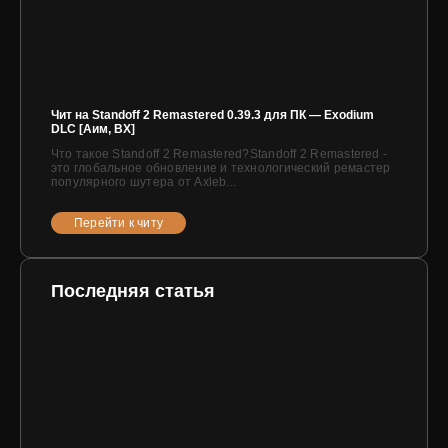
Чит на Standoff 2 Remastered 0.39.3 для ПК — Exodium
DLC [Аим, ВХ]
Что такое Standoff 2 Remastered?Standoff 2 Remastered -
это глобальное обновление и технологический ремастер
популярного шутера от Axleb...
Перейти к читу
Последняя статья